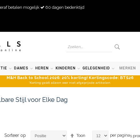
eraf betalen mogelijk
60 dagen bedenktijd
TIE
DAMES
HEREN
KINDEREN
GELEGENHEID
MERKEN
M&H Back to School 2026: 20% korting! Kortingscode: BTS26
*Korting geldt alleen voor niet afgeprijsde artikelen.
bare Stijl voor Elke Dag
Van
Sorteer op
per pagina
Toon
1
pro
hoog