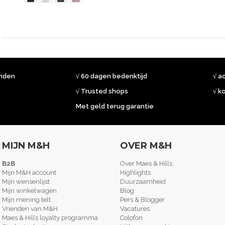
onden
√ 60 dagen bedenktijd
√ a
√ Trusted shops
√ k
Met geld terug garantie
MIJN M&H
OVER M&H
B2B
Over Maes & Hills
Mijn M&H account
Highlights
Mijn wensenlijst
Duurzaamheid
Mijn winkelwagen
Blog
Mijn mening telt
Pers & Blogger
Vrienden van M&H
Vacatures
Maes & Hills loyalty programma
Colofon