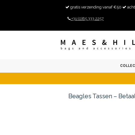
gratis verzending vanaf €50
acht
+31 (0)85 333 2257
COLLEC
Beagles Tassen – Betaal