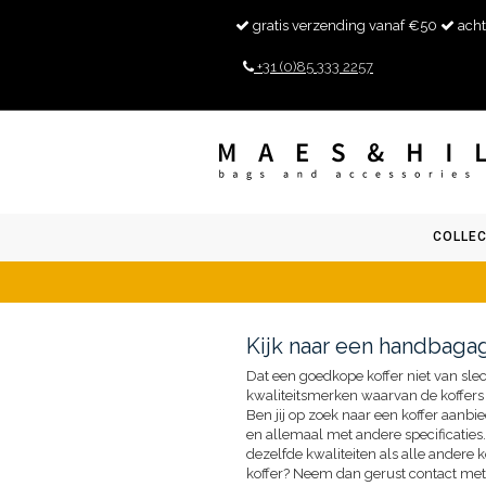
gratis verzending vanaf €50
acht
+31 (0)85 333 2257
COLLEC
Kijk naar een handbagag
Dat een goedkope koffer niet van slec
kwaliteitsmerken waarvan de koffers 
Ben jij op zoek naar een koffer aanb
en allemaal met andere specificaties. 
dezelfde kwaliteiten als alle andere 
koffer? Neem dan gerust contact met o