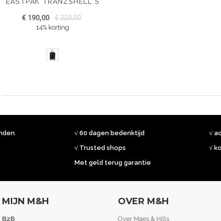
EASTPAK TRANZSHELL S
€ 190,00
€ 220,00
14% korting
onden
√ 60 dagen bedenktijd
√ a
√ Trusted shops
√ k
Met geld terug garantie
MIJN M&H
OVER M&H
B2B
Over Maes & Hills