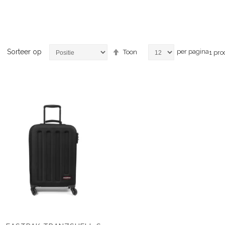
Van
Sorteer op
per pagina
Toon
1
pro
hoog
naar
laag
sorteren