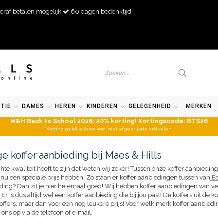
eraf betalen mogelijk
60 dagen bedenktijd
TIE
DAMES
HEREN
KINDEREN
GELEGENHEID
MERKEN
M&H Back to School 2026: 20% korting! Kortingscode: BTS26
*Korting geldt alleen voor niet afgeprijsde artikelen.
e koffer aanbieding bij Maes & Hills
hte kwaliteit hoeft te zijn dat weten wij zeker! Tussen onze koffer aanbiedi
nu een speciale prijs hebben. Zo staan er koffer aanbiedingen tussen van
Ea
ieding? Dan zit je hier helemaal goed! Wij hebben koffer aanbiedingen van v
Er is dus altijd wel een koffer aanbieding die bij jou past! De koffers uit de
koffers, maar dan voor een nog leukere prijs! Voor welk merk koffer aanbiedin
ns op via de telefoon of e-mail.