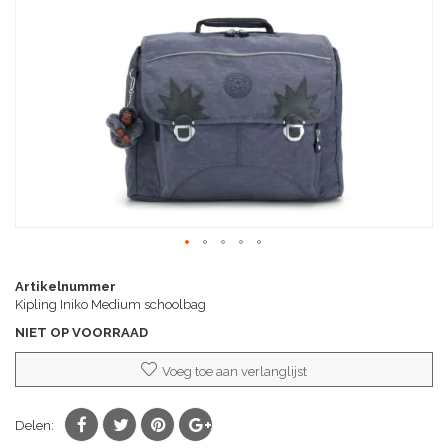
afbeeldingen-
gallerij
Ga
naar
Artikelnummer
het
Kipling Iniko Medium schoolbag
begin
NIET OP VOORRAAD
van
de
Voeg toe aan verlanglijst
afbeeldingen-
gallerij
Delen: