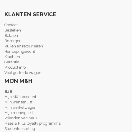
KLANTEN SERVICE
Contact
Bestellen
Betalen
Bezorgen
Ruilen en retourneren
Herroepingsrecht
Klachten
Garantie
Product info
Veel gestelde vragen
MIJN M&H
B2B
Mijn M&H account
Mijn wensenlijst
Mijn winkelwagen
Mijn mening telt
Vrienden van M&H
Maes & Hills loyalty programma
Studentenkorting