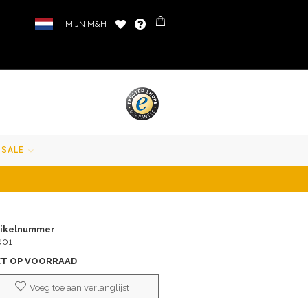
MIJN M&H
SALE
tikelnummer
601
ET OP VOORRAAD
Voeg toe aan verlanglijst