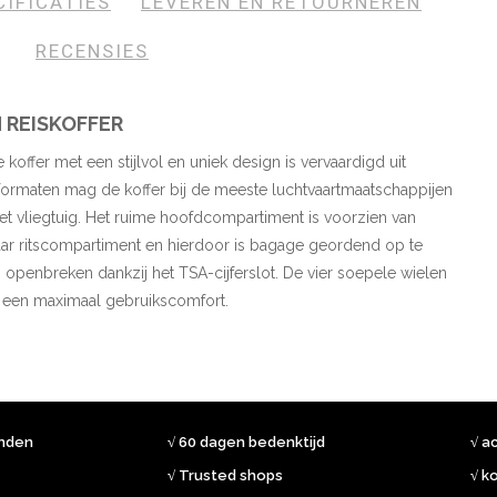
CIFICATIES
LEVEREN EN RETOURNEREN
RECENSIES
 REISKOFFER
koffer met een stijlvol en uniek design is vervaardigd uit
ormaten mag de koffer bij de meeste luchtvaartmaatschappijen
 vliegtuig. Het ruime hoofdcompartiment is voorzien van
baar ritscompartiment en hierdoor is bagage geordend op te
openbreken dankzij het TSA-cijferslot. De vier soepele wielen
 een maximaal gebruikscomfort.
onden
√ 60 dagen bedenktijd
√ a
√ Trusted shops
√ k