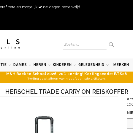
eraf betalen mogelijk
60 dagen bedenktijd
TIE
DAMES
HEREN
KINDEREN
GELEGENHEID
MERKEN
M&H Back to School 2026: 20% korting! Kortingscode: BTS26
*Korting geldt alleen voor niet afgeprijsde artikelen.
HERSCHEL TRADE CARRY ON REISKOFFER
Ar
10
NI