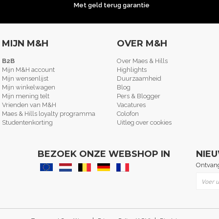
Met geld terug garantie
MIJN M&H
OVER M&H
B2B
Over Maes & Hills
Mijn M&H account
Highlights
Mijn wensenlijst
Duurzaamheid
Mijn winkelwagen
Blog
Mijn mening telt
Pers & Blogger
Vrienden van M&H
Vacatures
Maes & Hills loyalty programma
Colofon
Studentenkorting
Uitleg over cookies
BEZOEK ONZE WEBSHOP IN
NIE
Ontvang
Abonne