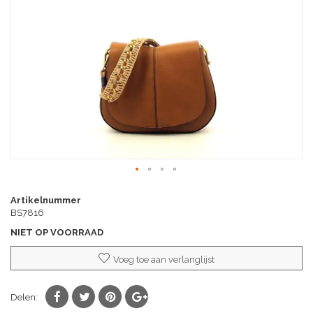
afbeeldingen-
gallerij
Ga
naar
Artikelnummer
het
BS7816
begin
NIET OP VOORRAAD
van
de
Voeg toe aan verlanglijst
afbeeldingen-
gallerij
Delen: