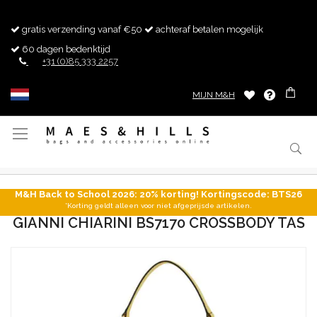
gratis verzending vanaf €50
achteraf betalen mogelijk
60 dagen bedenktijd
+31 (0)85 333 2257
MIJN M&H
Toggle
Nav
M&H Back to School 2026: 20% korting! Kortingscode: BTS26
*Korting geldt alleen voor niet afgeprijsde artikelen.
GIANNI CHIARINI BS7170 CROSSBODY TAS
Ga
naar
het
einde
van
de