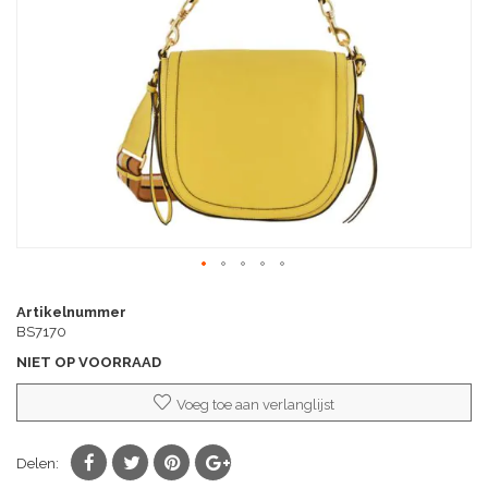
afbeeldingen-
gallerij
Ga
naar
Artikelnummer
het
BS7170
begin
NIET OP VOORRAAD
van
de
Voeg toe aan verlanglijst
afbeeldingen-
gallerij
Delen: