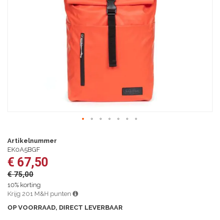
afbeeldingen-
gallerij
Ga
naar
Artikelnummer
het
EK0A5BGF
begin
€ 67,50
van
€ 75,00
de
afbeeldingen-
10% korting
gallerij
Krijg 201 M&H punten
OP VOORRAAD, DIRECT LEVERBAAR