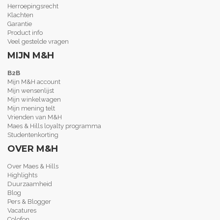
Herroepingsrecht
Klachten
Garantie
Product info
Veel gestelde vragen
MIJN M&H
B2B
Mijn M&H account
Mijn wensenlijst
Mijn winkelwagen
Mijn mening telt
Vrienden van M&H
Maes & Hills loyalty programma
Studentenkorting
OVER M&H
Over Maes & Hills
Highlights
Duurzaamheid
Blog
Pers & Blogger
Vacatures
Colofon