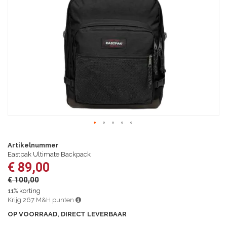
afbeeldingen-
gallerij
Ga
naar
Artikelnummer
het
Eastpak Ultimate Backpack
begin
€ 89,00
van
€ 100,00
de
afbeeldingen-
11% korting
gallerij
Krijg 267 M&H punten
OP VOORRAAD, DIRECT LEVERBAAR