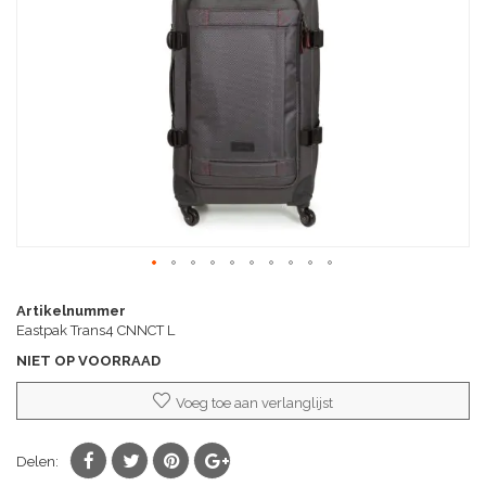
afbeeldingen-
gallerij
Ga
naar
Artikelnummer
het
Eastpak Trans4 CNNCT L
begin
NIET OP VOORRAAD
van
de
Voeg toe aan verlanglijst
afbeeldingen-
gallerij
Delen: