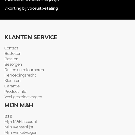
√ korting bij vooruitbetaling
KLANTEN SERVICE
Contact
Bestellen
Betalen
Bezorgen
Ruilen en retourneren
Herroepingsrecht
Klachten
Garantie
Product info
Veel gestelde vragen
MIJN M&H
B2B
Mijn M&H account
Mijn wensenlijst
Mijn winkelwagen