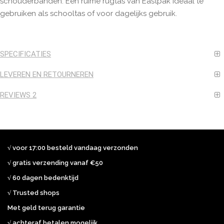
schouderbanden. Een ruime rugtas van Eastpak ideaal te
gebruiken als schooltas of voor dagelijks gebruik.
SPECIFICATIES
LEVEREN EN RETOURNEREN
REVIEWS
2
√ voor 17:00 besteld vandaag verzonden
√ gratis verzending vanaf €50
√ 60 dagen bedenktijd
√ Trusted shops
Met geld terug garantie
√ achteraf betalen mogelijk