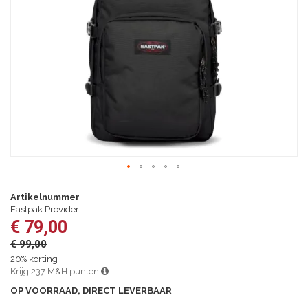
afbeeldingen-
gallerij
Ga
naar
Artikelnummer
het
Eastpak Provider
begin
€ 79,00
van
€ 99,00
de
afbeeldingen-
20% korting
gallerij
Krijg 237 M&H punten
OP VOORRAAD, DIRECT LEVERBAAR