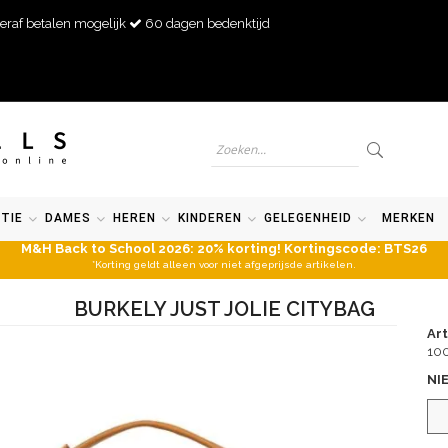
eraf betalen mogelijk
60 dagen bedenktijd
TIE
DAMES
HEREN
KINDEREN
GELEGENHEID
MERKEN
M&H Back to School 2026: 20% korting! Kortingscode: BTS26
*Korting geldt alleen voor niet afgeprijsde artikelen.
BURKELY JUST JOLIE CITYBAG
Ar
10
NI