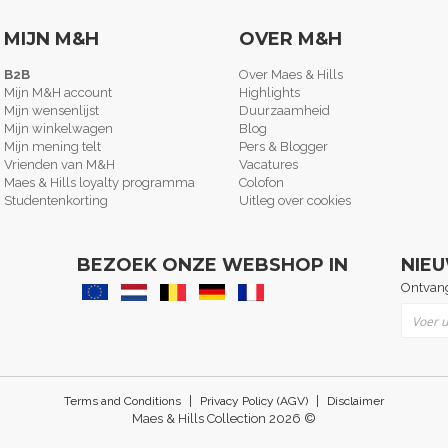
MIJN M&H
OVER M&H
B2B
Over Maes & Hills
Mijn M&H account
Highlights
Mijn wensenlijst
Duurzaamheid
Mijn winkelwagen
Blog
Mijn mening telt
Pers & Blogger
Vrienden van M&H
Vacatures
Maes & Hills loyalty programma
Colofon
Studentenkorting
Uitleg over cookies
BEZOEK ONZE WEBSHOP IN
NIE
Ontvang
Abonne
|
|
Terms and Conditions
Privacy Policy (AGV)
Disclaimer
Maes & Hills Collection 2026 ©