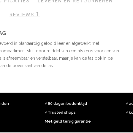
CIFICATIES
LEVEREN EN RETOURNEREN
1
REVIEWS
BAG
voerd in plantaardig gelooid leer en afgewerkt met
compartiment sluit door middel van een rits en is voorzien van
is afneembaar en verstelbaar, maar je kan de tas ook in de
an de bovenkant van de tas.
onden
√ 60 dagen bedenktijd
√ a
√ Trusted shops
√ k
Met geld terug garantie