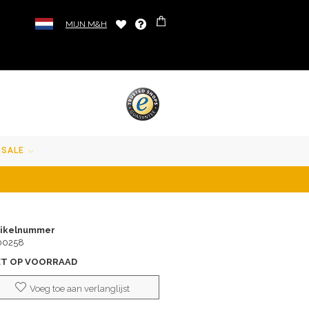
MIJN M&H
SALE
tikelnummer
00258
ET OP VOORRAAD
Voeg toe aan verlanglijst