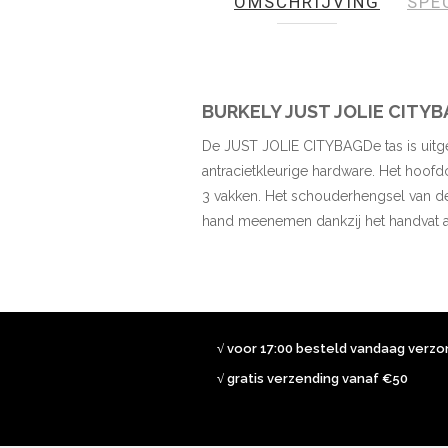
OMSCHRIJVING
SPE
de
afbeeldingen-
gallerij
BURKELY JUST JOLIE CITY
De JUST JOLIE CITYBAGDe tas is uitge
antracietkleurige hardware. Het hoofd
3 vakken. Het schouderhengsel van de 
hand meenemen dankzij het handvat a
√ voor 17:00 besteld vandaag verz
√ gratis verzending vanaf €50