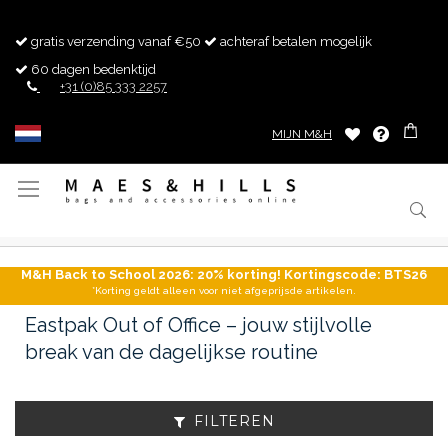
gratis verzending vanaf €50
achteraf betalen mogelijk
60 dagen bedenktijd
+31 (0)85 333 2257
MIJN M&H
Toggle
Nav
M&H Back to School 2026: 20% korting! Kortingscode: BTS26
*Korting geldt alleen voor niet afgeprijsde artikelen.
Eastpak Out of Office – jouw stijlvolle
break van de dagelijkse routine
FILTEREN