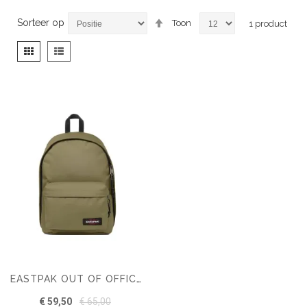
Van
Sorteer op
Toon
1
product
hoog
naar
Tonen
Foto-
Lijst
laag
als
tabel
sorteren
EASTPAK OUT OF OFFICE RUGZAK
€ 59,50
€ 65,00