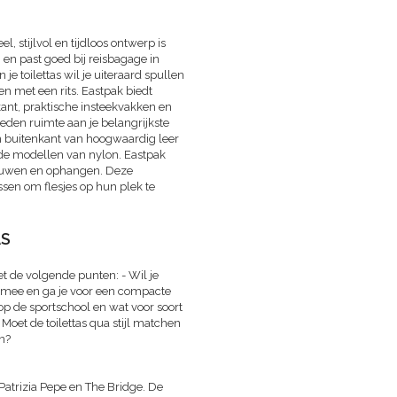
l, stijlvol en tijdloos ontwerp is
 en past goed bij reisbagage in
n je toilettas wil je uiteraard spullen
en met een rits. Eastpak biedt
ant, praktische insteekvakken en
eden ruimte aan je belangrijkste
een buitenkant van hoogwaardig leer
jn de modellen van nylon. Eastpak
itvouwen en ophangen. Deze
en om flesjes op hun plek te
AS
t de volgende punten: - Wil je
g mee en ga je voor een compacte
f op de sportschool en wat voor soort
 Moet de toilettas qua stijl matchen
en?
Patrizia Pepe en The Bridge. De