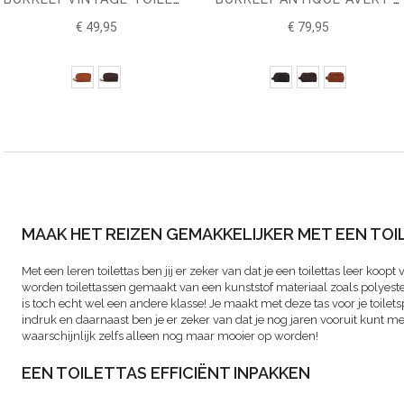
€ 49,95
€ 79,95
MAAK HET REIZEN GEMAKKELIJKER MET EEN TOI
Met een leren toilettas ben jij er zeker van dat je een toilettas leer koop
worden toilettassen gemaakt van een kunststof materiaal zoals polyester
is toch echt wel een andere klasse! Je maakt met deze tas voor je toilet
indruk en daarnaast ben je er zeker van dat je nog jaren vooruit kunt met 
waarschijnlijk zelfs alleen nog maar mooier op worden!
EEN TOILETTAS EFFICIËNT INPAKKEN