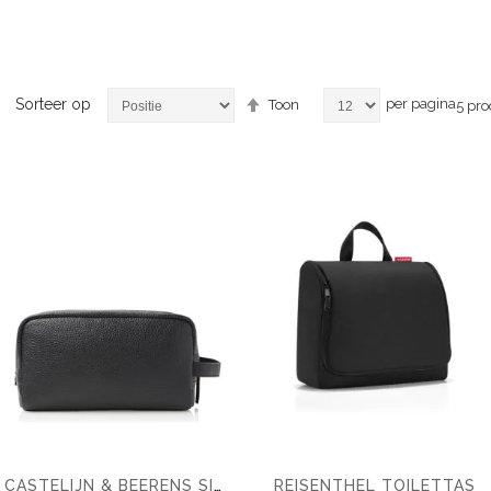
Van
Sorteer op
per pagina
Toon
5
pro
hoog
naar
laag
sorteren
oducten
oducten
REISENTHEL TOILETTAS
CASTELIJN & BEERENS SIERRA WASHBAG