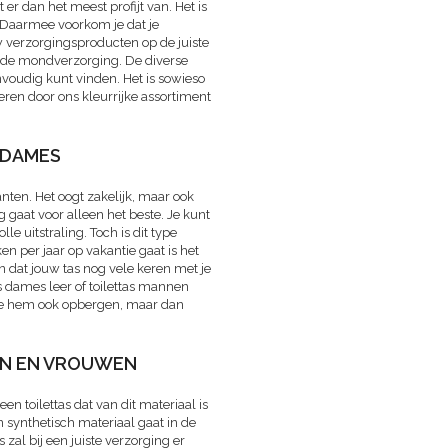
t er dan het meest profijt van. Het is
 Daarmee voorkom je dat je
w verzorgingsproducten op de juiste
or de mondverzorging. De diverse
nvoudig kunt vinden. Het is sowieso
eren door ons kleurrijke assortiment
 DAMES
anten. Het oogt zakelijk, maar ook
aag gaat voor alleen het beste. Je kunt
le uitstraling. Toch is dit type
en per jaar op vakantie gaat is het
van dat jouw tas nog vele keren met je
as dames leer of toilettas mannen
 je hem ook opbergen, maar dan
EN EN VROUWEN
en toilettas dat van dit materiaal is
 synthetisch materiaal gaat in de
as zal bij een juiste verzorging er