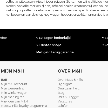
collectie toilettassen wisselt ieder seizoen. Zo kunnen wij je altijd de 
bieden. Van alle merken zijn wij officieel dealer, waardoor wij een volle
webshop zijn alle modeluitvoeringen voorzien van specificaties en een 
het bezoeken van de shop nog vragen hebben: onze klantenservice is pe
onden
√ 60 dagen bedenktijd
√ a
√ Trusted shops
√ k
Met geld terug garantie
MIJN M&H
OVER M&H
B2B
Over Maes & Hills
Mijn M&H account
Highlights
Mijn wensenlijst
Duurzaamheid
Mijn winkelwagen
Blog
Mijn mening telt
Pers & Blogger
Vrienden van M&H
Vacatures
Maes & Hills loyalty programma
Colofon