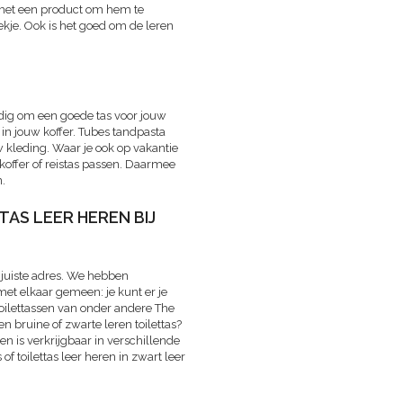
 met een product om hem te
ekje. Ook is het goed om de leren
andig om een goede tas voor jouw
 in jouw koffer. Tubes tandpasta
 kleding. Waar je ook op vakantie
 koffer of reistas passen. Daarmee
.
AS LEER HEREN BIJ
 juiste adres. We hebben
met elkaar gemeen: je kunt er je
toilettassen van onder andere The
een bruine of zwarte leren toilettas?
 en is verkrijgbaar in verschillende
of toilettas leer heren in zwart leer