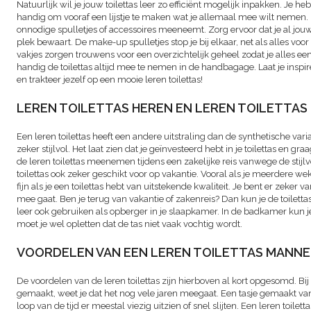
Natuurlijk wil je jouw toilettas leer zo efficiënt mogelijk inpakken. Je heb
handig om vooraf een lijstje te maken wat je allemaal mee wilt nemen.
onnodige spulletjes of accessoires meeneemt. Zorg ervoor dat je al jou
plek bewaart. De make-up spulletjes stop je bij elkaar, net als alles vo
vakjes zorgen trouwens voor een overzichtelijk geheel zodat je alles ee
handig de toilettas altijd mee te nemen in de handbagage. Laat je inspir
en trakteer jezelf op een mooie leren toilettas!
LEREN TOILETTAS HEREN EN LEREN TOILETTAS
Een leren toilettas heeft een andere uitstraling dan de synthetische vari
zeker stijlvol. Het laat zien dat je geïnvesteerd hebt in je toilettas en gr
de leren toilettas meenemen tijdens een zakelijke reis vanwege de stijlvol
toilettas ook zeker geschikt voor op vakantie. Vooral als je meerdere wek
fijn als je een toilettas hebt van uitstekende kwaliteit. Je bent er zeker 
mee gaat. Ben je terug van vakantie of zakenreis? Dan kun je de toilett
leer ook gebruiken als opberger in je slaapkamer. In de badkamer kun
moet je wel opletten dat de tas niet vaak vochtig wordt.
VOORDELEN VAN EEN LEREN TOILETTAS MANN
De voordelen van de leren toilettas zijn hierboven al kort opgesomd. Bij e
gemaakt, weet je dat het nog vele jaren meegaat. Een tasje gemaakt van
loop van de tijd er meestal viezig uitzien of snel slijten. Een leren toilett