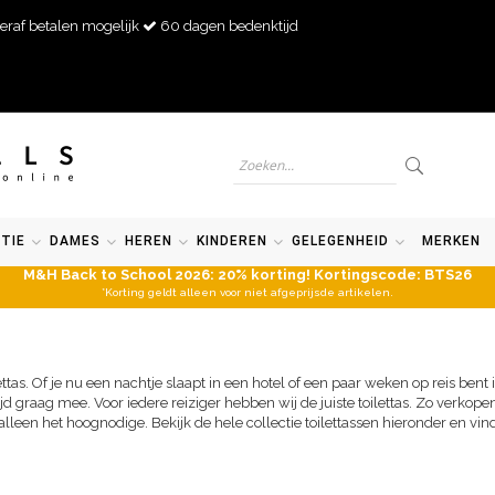
eraf betalen mogelijk
60 dagen bedenktijd
TIE
DAMES
HEREN
KINDEREN
GELEGENHEID
MERKEN
M&H Back to School 2026: 20% korting! Kortingscode: BTS26
*Korting geldt alleen voor niet afgeprijsde artikelen.
ettas. Of je nu een nachtje slaapt in een hotel of een paar weken op reis bent 
ijd graag mee. Voor iedere reiziger hebben wij de juiste toilettas. Zo verkopen
 alleen het hoognodige. Bekijk de hele collectie toilettassen hieronder en vind 