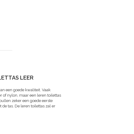
LETTAS LEER
t van een goede kwaliteit. Vaak
 of nylon, maar een leren toilettas
spullen zeker een goede eerste
de tas. De leren toilettas zal er