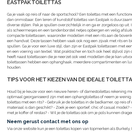
EASTPAK TOILETTAS
Ga je vaak op reis of naar de sportschool? Een toilettas met een functionee
dan onmisbaar. Een leren of kunststof toilettas van Eastpak is duurzaam
diverse stijlen. Pak je spullen overzichtelijk in en ga er zorgeloos op uit. I
als scheermesjes en een tandenborstel netjes opbergen en veilig afsluit
compacte toilettassen, waaronder modellen met een rits aan de bovenk
een handvat. Deze tassen hebben vaak ook nog een zijvak met rits en bi
spullen. Ga je voor een luxe stijl, dan zijn er Eastpak toilettassen met 
en een voering van textiel. Wat praktischer en toch ook heel stijlvol zi
heeft naast toilettassen die je neerzet ook veel modellen die je kan u
toilettassen hebben een ophanghaak, meerdere compartimenten en luss
houden.
TIPS VOOR HET KIEZEN VAN DE IDEALE TOILETT
Houd bij je keuze voor een nieuwe heren- of damestoilettas rekening me
optimaal georganiseerd zijn met een ophangtoilettas of neem je weini
toilettas met een rits? - Gebruik je de toilettas in de badkamer, op reis o
materiaal is dan geschikt? - Zoek je een sportief, chic of casual model? -
met je koffer of reistas? - Wil je de toilettas ook om je pols kunnen drag
Neem gerust contact met ons op
Via onze website kun je een toilettas kopen van topmerken als Burkely, 