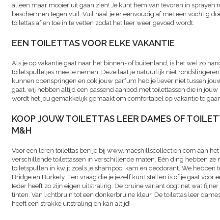
alleen maar mooier uit gaan zien! Je kunt hem van tevoren in sprayen
beschermen tegen vuil. Vuil haal je er eenvoudig af met een vochtig do
toilettas af en toe in te vetten zodat het leer weer gevoed wordt.
EEN TOILETTAS VOOR ELKE VAKANTIE
Als je op vakantie gaat naar het binnen- of buitenland, is het wel zo h
toiletspulletjes mee te nemen. Deze laat je natuurlijk niet rondslingeren
kunnen openspringen en ook jouw parfum heb je liever niet tussen jouw
gaat, wij hebben altijd een passend aanbod met toilettassen die in jouw
wordt het jou gemakkelijk gemaakt om comfortabel op vakantie te gaan
KOOP JOUW TOILETTAS LEER DAMES OF TOILETT
M&H
Voor een leren toilettas ben je bij www.maeshillscollection.com aan het
verschillende toilettassen in verschillende maten. Eén ding hebben ze 
toiletspullen in kwijt zoals je shampoo, kam en deodorant. We hebben 
Bridge en Burkely. Een vraag die je jezelf kunt stellen is of je gaat voor 
Ieder heeft zo zijn eigen uitstraling. De bruine variant oogt net wat fijner
tinten. Van lichtbruin tot een donkerbruine kleur. De toilettas leer dames 
heeft een strakke uitstraling en kan altijd!