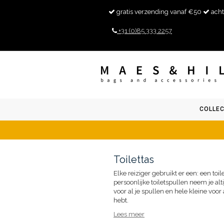
gratis verzending vanaf €50
acht
+31 (0)85 333 2257
COLLEC
Toilettas
Elke reiziger gebruikt er een: een toil
persoonlijke toiletspullen neem je alt
voor al je spullen en hele kleine voor
hebt.
Lees meer