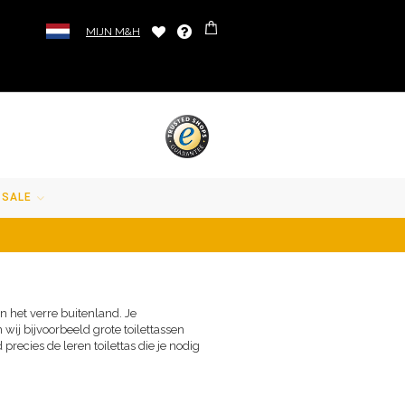
MIJN M&H
SALE
in het verre buitenland. Je
 wij bijvoorbeeld grote toilettassen
precies de leren toilettas die je nodig