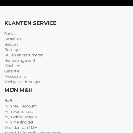
KLANTEN SERVICE
Contact
Bestellen
Betalen
Bezorgen
Ruilen en retourneren
Herroepingsrecht
Klachten
Garantie
Product info
Veel gestelde vragen
MIJN M&H
B2B
Mijn M&H account
Mijn wensenlijst
Mijn winkelwagen
Mijn mening telt
Vrienden van M&H
Maes & Hills loyalty programma