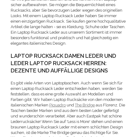
sicher aufbewahren. Sie mögen die Bequemlichkeit eines
Rucksacks, aber Sie bevorzugen Leder wegen des originellen
Looks. Mit einem Laptop Rucksack Leder haben Sie immer
einen einzigartigen Rucksack. Sie kaufen gerne hochqualitative
Artikel die lange halten - sei es Kleidung, Schuhe oder Taschen.
Ein Laptop Rucksack Leder aus unserem Sortiment ist immer
besonders funktional und praktisch und hat gleichzeitig ein
elegantes italienisches Design.
LAPTOP RUCKSACK DAMEN LEDER UND
LEDER LAPTOP RUCKSACK HERREN:
DEZENTE UND AUFFÄLLIGE DESIGNS
Es gibt viele Arten von Laptoptaschen. Auch wenn Sie sich für
einen Laptop Rucksack Leder entschieden haben, werden Sie
feststellen, dass es eine große Auswahl an Modellen und
Farben gibt. Wir haben Laptop Rucksäcke von den modernen
italienischen Marken
Piquadro
und
The Bridge
aus Florenz. Die
Taschen beider Marken sind aus dem besten Leder gefertigt
und wunderschön verarbeitet. Aber auch Eastpak hat schöne
Lederrucksäcke! Wenn Sie auf 'Less is More' stehen und einen
braunen Laptop Rucksack Leder mit einem schlichten Design
suchen, ist die Marke The Bridge genau das Richtige für Sie.