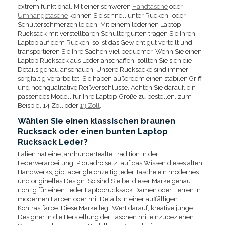
extrem funktional. Mit einer schweren
Handtasche
oder
Umhängetasche
können Sie schnell unter Rücken- oder
Schulterschmerzen leiden. Mit einem ledernen Laptop
Rucksack mit verstellbaren Schultergurten tragen Sie Ihren
Laptop auf dem Rücken, so ist das Gewicht gut verteilt und
transportieren Sie Ihre Sachen viel bequemer. Wenn Sie einen
Laptop Rucksack aus Leder anschaffen, sollten Sie sich die
Details genau anschauen. Unsere Rucksäcke sind immer
sorgfältig verarbeitet. Sie haben außerdem einen stabilen Griff
und hochqualitative Reißverschlüsse. Achten Sie darauf, ein
passendes Modell für Ihre Laptop-Größe zu bestellen, zum
Beispiel 14 Zoll oder
13 Zoll
.
Wählen Sie einen klassischen braunen
Rucksack oder einen bunten Laptop
Rucksack Leder?
Italien hat eine jahrhundertealte Tradition in der
Lederverarbeitung. Piquadro setzt auf das Wissen dieses alten
Handwerks, gibt aber gleichzeitig jeder Tasche ein modernes
und originelles Design. So sind Sie bei dieser Marke genau
richtig für einen Leder Laptoprucksack Damen oder Herren in
modernen Farben oder mit Details in einer auffälligen
Kontrastfarbe. Diese Marke legt Wert darauf, kreative junge
Designer in die Herstellung der Taschen mit einzubeziehen.