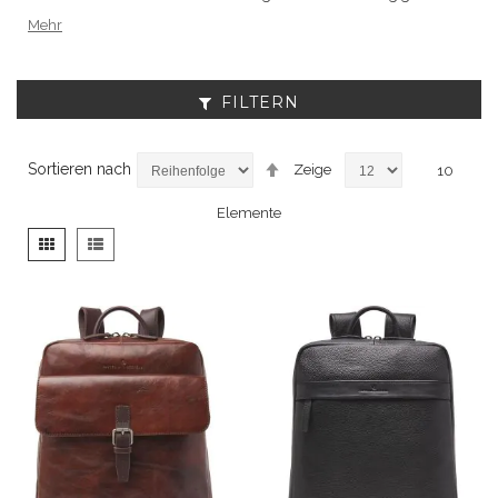
Mehr
FILTERN
Absteigend
Sortieren nach
Zeige
10
sortieren
Elemente
Anzeigen
Liste
Liste
als