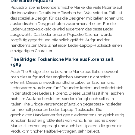
Die Marke Piquadro
Piquadro ist eine besonders frische Marke, die viele Patente auf
die innovativen Details ihrer Taschen hat. Was sofort auffällt, ist
das spezielle Design, für das die Designer mit italienischen und
ausländischen Designschulen zusammenarbeiten. Für die
Leder-Laptop-Rucksäcke wird außerdem das beste Leder
ausgewählt. Das Leder unserer Piquadro-Taschen wurde
sorgfältig gegerbt und pflanzlich gefärbt. Aufgrund der
handbemalten Details hat jeder Leder-Laptop-Rucksack einen
einzigartigen Charakter.
The Bridge: Toskanische Marke aus Florenz seit
1969
Auch The Bridge ist eine bekannte Marke aus Italien, obwohl
man dies aufgrund des englischen Namens nicht sofort
erkennt. Dieses umweltfreundliche Label für Taschen und
Lederwaren wurde von fünf Freunden kreiert und befindet sich
in der Stadt des Leders, Florenz. Dieses Label lässt ihre Taschen
nicht im Ausland herstellen, sondern fertigt noch selbst in
Italien. The Bridge verwendet pflanzlich gegerbtes Rindsleder
für ihre hell polierten Leder-Laptop-Rucksäcke. Die
geschickten Handwerker fertigen die dezenten und gleichzeitig
schicken Taschen größtenteils von Hand. Eine Tasche dieser
Marke ist immer angesagt und auch bei Hipstern, die gerne ein
Produkt mit hoher Haltbarkeit tragen, sehr beliebt.