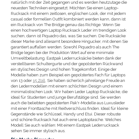
natürlich mit der Zeit gegangen und es werden heutzutage die
neuesten Techniken eingesetzt. Möchten Sie einen Laptop-
Rucksack mit einem zeitlosen, englischen Look, der mit jedem
casual oder formellen Outfit kombiniert werden kann, dann ist
ein Rucksack von The Bridge genau das Richtige. Wenn Sie
einen hochwertigen Laptop Rucksack Leder im trendigen Look
suchen, dann ist Piquadro das, was Sie suchen. Die Rucksäcke
dieser Marke sind allesamt besondere Hingucker, mit denen Sie
garantiert auffallen werden. Sowohl Piquadro als auch The
Bridge legen bei der Produktion Wert auf eine minimale
Umweltbelastung. Eastpak Lederrucksäcke bieten dank der
verstellbaren Schultergurte und der gepolsterten Rückwand
ein stylisches Design und hohen Tragekomfort. Einige der
Modelle haben zum Beispiel ein gepolstertes Fach für Laptops
von 13 oder
15 Zoll
. Sie haben sicherlich jahrelange Freude an
den Ledermodellen mit einem schlichten Design und einem
minimalistischen Look. Wir haben Leder Laptop Rucksäcke, die
ideal für Studenten und junge Berufstätige sind. Sie werden
auch die beliebten gepolsterten Pak'r-Modelle aus Luxusleder
mit einer Fronttasche mit Reißverschluss finden. Ideal für kleine
Gegenstände wie Schlüssel, Handy und Etui. Dieser robuste
und schöne Rucksack hat auch eine Laptoptasche. Welches
Modell Sie auch wählen: Mit einem Eastpak Lederrucksack
sehen Sie immer stylisch aus.