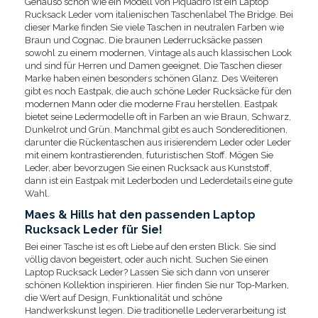
Genauso schön wie ein Modell von Piquadro ist ein Laptop
Rucksack Leder vom italienischen Taschenlabel The Bridge. Bei
dieser Marke finden Sie viele Taschen in neutralen Farben wie
Braun und Cognac. Die braunen Lederrucksäcke passen
sowohl zu einem modernen, Vintage als auch klassischen Look
und sind für Herren und Damen geeignet. Die Taschen dieser
Marke haben einen besonders schönen Glanz. Des Weiteren
gibt es noch Eastpak, die auch schöne Leder Rucksäcke für den
modernen Mann oder die moderne Frau herstellen. Eastpak
bietet seine Ledermodelle oft in Farben an wie Braun, Schwarz,
Dunkelrot und Grün. Manchmal gibt es auch Sondereditionen,
darunter die Rückentaschen aus irisierendem Leder oder Leder
mit einem kontrastierenden, futuristischen Stoff. Mögen Sie
Leder, aber bevorzugen Sie einen Rucksack aus Kunststoff,
dann ist ein Eastpak mit Lederboden und Lederdetails eine gute
Wahl.
Maes & Hills hat den passenden Laptop
Rucksack Leder für Sie!
Bei einer Tasche ist es oft Liebe auf den ersten Blick. Sie sind
völlig davon begeistert, oder auch nicht. Suchen Sie einen
Laptop Rucksack Leder? Lassen Sie sich dann von unserer
schönen Kollektion inspirieren. Hier finden Sie nur Top-Marken,
die Wert auf Design, Funktionalität und schöne
Handwerkskunst legen. Die traditionelle Lederverarbeitung ist