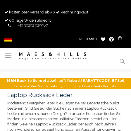
kostenloser Versand ab 50
Rechnungskauf
60 Tage Widerrufsrecht
+49 39292 929987
MEIN M&H
Navigation
umschalten
M&H Back to School 2026: 20% Rabatt! RABATTCODE: BTS26
*Bitte beachten Sie: Der Rabatt gilt nur für nicht rabattierte Produkte.
Laptop Rucksack Leder
Modetrends vergehen, aber die Eleganz einer Ledertasche bleibt
bestehen. Sind Sie auf der Suche nach einem Laptop Rucksack
Leder mit einem schönen Design? In unserer Kollektion finden Sie
Marken, die besonders hochqualitative Taschen herstellen. Hier
finden Sie einen Laptop Rucksack Leder, der auch nach Jahren
noch wunderschön aussieht und sogar an Ausstrahlung gewinnt.