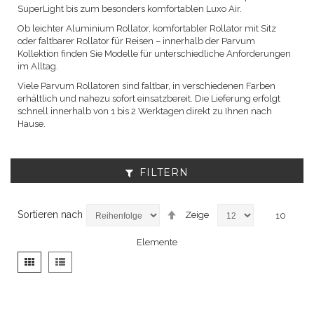
SuperLight bis zum besonders komfortablen Luxo Air.
Ob leichter Aluminium Rollator, komfortabler Rollator mit Sitz
oder faltbarer Rollator für Reisen – innerhalb der Parvum
Kollektion finden Sie Modelle für unterschiedliche Anforderungen
im Alltag.
Viele Parvum Rollatoren sind faltbar, in verschiedenen Farben
erhältlich und nahezu sofort einsatzbereit. Die Lieferung erfolgt
schnell innerhalb von 1 bis 2 Werktagen direkt zu Ihnen nach
Hause.
FILTERN
Absteigend
Sortieren nach
Zeige
10
sortieren
Elemente
Anzeigen
Liste
Liste
als