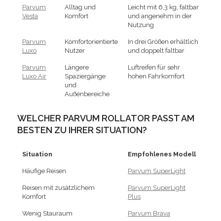
Parvum
Alltag und
Leicht mit 6,3 kg, faltbar
Vesta
Komfort
und angenehm in der
Nutzung
Parvum
Komfortorientierte
In drei Größen erhältlich
Luxo
Nutzer
und doppelt faltbar
Parvum
Längere
Luftreifen für sehr
Luxo Air
Spaziergänge
hohen Fahrkomfort
und
Außenbereiche
WELCHER PARVUM ROLLATOR PASST AM
BESTEN ZU IHRER SITUATION?
Situation
Empfohlenes Modell
Häufige Reisen
Parvum SuperLight
Reisen mit zusätzlichem
Parvum SuperLight
Komfort
Plus
Wenig Stauraum
Parvum Brava