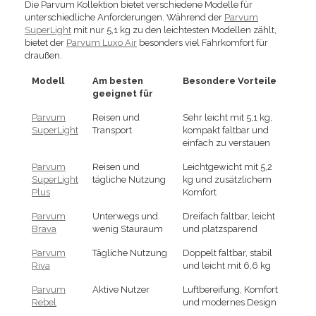
Die Parvum Kollektion bietet verschiedene Modelle für
unterschiedliche Anforderungen. Während der
Parvum
SuperLight
mit nur 5,1 kg zu den leichtesten Modellen zählt,
bietet der
Parvum Luxo Air
besonders viel Fahrkomfort für
draußen.
Modell
Am besten
Besondere Vorteile
geeignet für
Parvum
Reisen und
Sehr leicht mit 5,1 kg,
SuperLight
Transport
kompakt faltbar und
einfach zu verstauen
Parvum
Reisen und
Leichtgewicht mit 5,2
SuperLight
tägliche Nutzung
kg und zusätzlichem
Plus
Komfort
Parvum
Unterwegs und
Dreifach faltbar, leicht
Brava
wenig Stauraum
und platzsparend
Parvum
Tägliche Nutzung
Doppelt faltbar, stabil
Riva
und leicht mit 6,6 kg
Parvum
Aktive Nutzer
Luftbereifung, Komfort
Rebel
und modernes Design