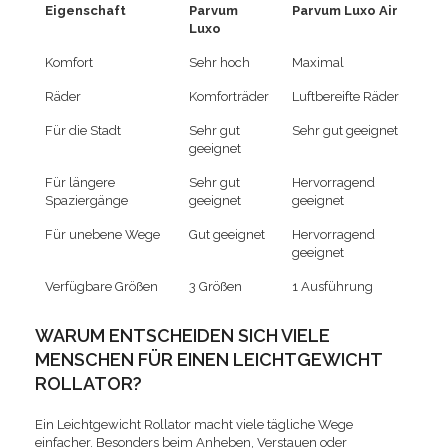
Eigenschaft
Parvum
Parvum Luxo Air
Luxo
Komfort
Sehr hoch
Maximal
Räder
Komforträder
Luftbereifte Räder
Für die Stadt
Sehr gut
Sehr gut geeignet
geeignet
Für längere
Sehr gut
Hervorragend
Spaziergänge
geeignet
geeignet
Für unebene Wege
Gut geeignet
Hervorragend
geeignet
Verfügbare Größen
3 Größen
1 Ausführung
WARUM ENTSCHEIDEN SICH VIELE
MENSCHEN FÜR EINEN LEICHTGEWICHT
ROLLATOR?
Ein Leichtgewicht Rollator macht viele tägliche Wege
einfacher. Besonders beim Anheben, Verstauen oder