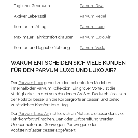
Täglicher Gebrauch
Parvum Riva
Aktiver Lebensstil
Parvum Rebel
Komfort im Alltag
Parvum Luxo
Maximaler Fahrkomfort draußen
Parvum Luxo Air
Komfort und tägliche Nutzung
Parvum Vesta
WARUM ENTSCHEIDEN SICH VIELE KUNDEN
FÜR DEN PARVUM LUXO UND LUXO AIR?
Der
Parvum Luxo
gehört zu den beliebtesten Modellen
innerhalb der Parvum Kollektion. Ein großer Vorteil ist die
Verfügbarkeit in drei verschiedenen Größen. Dadurch lässt sich
der Rollator besser an die Körpergröße anpassen und bietet
zusätzlichen Komfort im Alltag.
Der
Parvum Luxo Air
richtet sich an Nutzer, die besonders viel
Fahrkomfort wünschen. Dank der Luftbereifung werden
Unebenheiten auf Gehwegen, Parkwegen oder
Kopfsteinpflaster besser abgefedert.