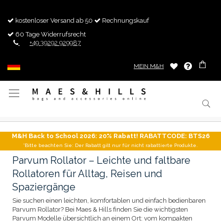
kostenloser Versand ab 50
Rechnungskauf
60 Tage Widerrufsrecht
+49 39292 929987
MEIN M&H
Navigation
umschalten
M&H Back to School 2026: 20% Rabatt! RABATTCODE: BTS26
*Bitte beachten Sie: Der Rabatt gilt nur für nicht rabattierte Produkte.
Parvum Rollator – Leichte und faltbare
Rollatoren für Alltag, Reisen und
Spaziergänge
Sie suchen einen leichten, komfortablen und einfach bedienbaren
Parvum Rollator? Bei Maes & Hills finden Sie die wichtigsten
Parvum Modelle übersichtlich an einem Ort: vom kompakten