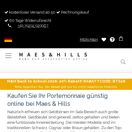
kostenloser Versand ab 50
Rechnungskauf
60 Tage Widerrufsrecht
+49 39292 929987
MEIN M&H
Navigation
umschalten
M&H Back to School 2026: 20% Rabatt! RABATTCODE: BTS26
*Bitte beachten Sie: Der Rabatt gilt nur für nicht rabattierte Produkte.
Kaufen Sie Ihr Portemonnaie günstig
online bei Maes & Hills
Natürlich erfreuen sich Geldbörsen im Sale Bereich auch große
Beliebtheit. Geldbeutel sind generell zeitlos gehalten und bieten
eine funktionale Inneneinteilung. Die meisten Modelle sind im
traditionellen Schwarz, Cognac oder Braun gehalten. Zu den Top-