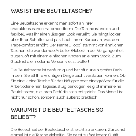
WAS IST EINE BEUTELTASCHE?
Eine Beuteltasche erkennt man sofort an ihrer
charakteristischen Halbmondform. Die Tasche ist weich und
flexibel, was ihr einen lässigen Look verleiht. Sie hängt locker
über Ihrer Schulter und passt sich Ihrem Körper an, was den
Tragekomfort erhöht. Der Name „Hobo“ stammt von ähnlichen
Taschen, die wandernde Arbeiter (Hobos) in der Vergangenheit
trugen, oft mit einem einfachen Knoten an einem Stock. Zum
Glück ist die moderne Version viel stilvoller!
Die Beuteltasche ist geräumig und hat oft nur ein großes Fach,
in dem Sie all Ihre wichtigen Dinge leicht verstauen können. Ob
Sie eine kleine Tasche für das Nötigste oder eine größere für die
Arbeit oder einen Tagesausflug benötigen, es gibt immer eine
Beuteltasche, die Ihren Bedürfnissen entspricht. Das Modell ist
nicht nur schön, sondern auch äußerst praktisch!
WARUM IST DIE BEUTELTASCHE SO
BELIEBT?
Die Beliebtheit der Beuteltasche ist leicht zu erklären. Zunächst
einmal ist die Tasche vielseitig. Sie passt zu fast jedem Outfit,