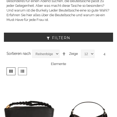
Besonderes für einen Abend suchen, die Beuteltasche passt zu
jeder Gelegenheit. Aber was macht diese Tasche so besonders?
Und warum ist die Burkely Leder Beuteltasche eine so gute Wahl?
Erfahren Sie hier alles über die Beuteltasche und warum sie ein
Must-Have für jede Frau ist.
FILTERN
Absteigend
Sortieren nach
Zeige
4
sortieren
Elemente
Anzeigen
Liste
Liste
als