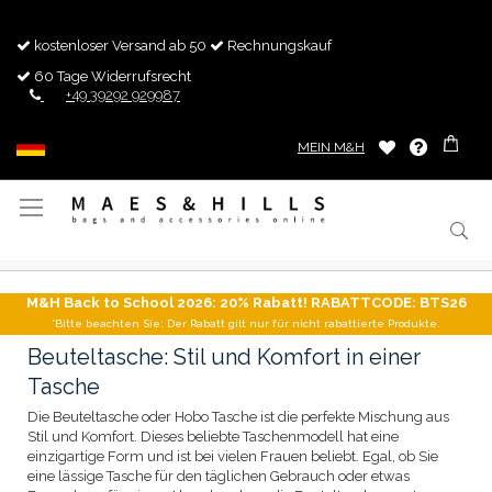
kostenloser Versand ab 50
Rechnungskauf
60 Tage Widerrufsrecht
+49 39292 929987
MEIN M&H
Navigation
umschalten
M&H Back to School 2026: 20% Rabatt! RABATTCODE: BTS26
*Bitte beachten Sie: Der Rabatt gilt nur für nicht rabattierte Produkte.
Beuteltasche: Stil und Komfort in einer
Tasche
Die Beuteltasche oder Hobo Tasche ist die perfekte Mischung aus
Stil und Komfort. Dieses beliebte Taschenmodell hat eine
einzigartige Form und ist bei vielen Frauen beliebt. Egal, ob Sie
eine lässige Tasche für den täglichen Gebrauch oder etwas