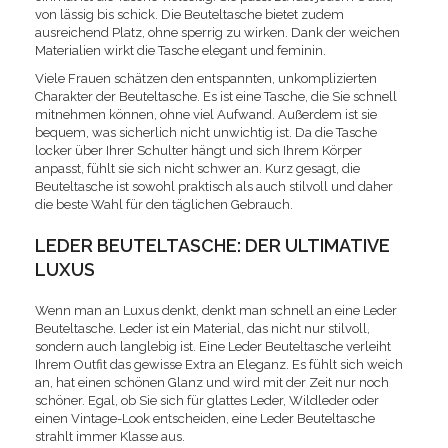
von lässig bis schick. Die Beuteltasche bietet zudem
ausreichend Platz, ohne sperrig zu wirken. Dank der weichen
Materialien wirkt die Tasche elegant und feminin.
Viele Frauen schätzen den entspannten, unkomplizierten
Charakter der Beuteltasche. Es ist eine Tasche, die Sie schnell
mitnehmen können, ohne viel Aufwand. Außerdem ist sie
bequem, was sicherlich nicht unwichtig ist. Da die Tasche
locker über Ihrer Schulter hängt und sich Ihrem Körper
anpasst, fühlt sie sich nicht schwer an. Kurz gesagt, die
Beuteltasche ist sowohl praktisch als auch stilvoll und daher
die beste Wahl für den täglichen Gebrauch.
LEDER BEUTELTASCHE: DER ULTIMATIVE
LUXUS
Wenn man an Luxus denkt, denkt man schnell an eine Leder
Beuteltasche. Leder ist ein Material, das nicht nur stilvoll,
sondern auch langlebig ist. Eine Leder Beuteltasche verleiht
Ihrem Outfit das gewisse Extra an Eleganz. Es fühlt sich weich
an, hat einen schönen Glanz und wird mit der Zeit nur noch
schöner. Egal, ob Sie sich für glattes Leder, Wildleder oder
einen Vintage-Look entscheiden, eine Leder Beuteltasche
strahlt immer Klasse aus.