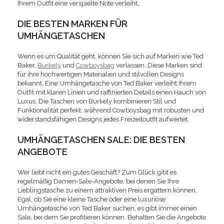
Ihrem Outfit eine verspielte Note verleiht.
DIE BESTEN MARKEN FÜR
UMHÄNGETASCHEN
Wenn es um Qualität geht, können Sie sich auf Marken wie Ted
Baker,
Burkely
und
Cowboysbag
verlassen. Diese Marken sind
für ihre hochwertigen Materialien und stilvollen Designs
bekannt. Eine Umhängetasche von Ted Baker verleiht Ihrem
Outfit mit klaren Linien und raffinierten Details einen Hauch von
Luxus. Die Taschen von Burkely kombinieren Stil und
Funktionalität perfekt, während Cowboysbag mit robusten und
widerstandsfähigen Designs jedes Freizeitoutfit aufwertet.
UMHÄNGETASCHEN SALE: DIE BESTEN
ANGEBOTE
Wer liebt nicht ein gutes Geschäft? Zum Glück gibt es
regelmäßig Damen-Sale-Angebote, bei denen Sie Ihre
Lieblingstasche zu einem attraktiven Preis ergattern können.
Egal, ob Sie eine kleine Tasche oder eine luxuriöse
Umhängetasche von Ted Baker suchen, es gibt immer einen
Sale, bei dem Sie profitieren können. Behalten Sie die Angebote