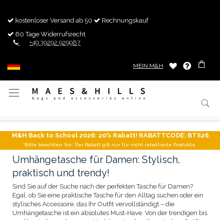
kostenloser Versand ab 50
Rechnungskauf
60 Tage Widerrufsrecht
+49 39292 929987
MEIN M&H
Navigation
umschalten
M&H Back to School 2026: 20% Rabatt! RABATTCODE: BTS26
*Bitte beachten Sie: Der Rabatt gilt nur für nicht rabattierte Produkte.
Umhängetasche für Damen: Stylisch,
praktisch und trendy!
Sind Sie auf der Suche nach der perfekten Tasche für Damen?
Egal, ob Sie eine praktische Tasche für den Alltag suchen oder ein
stylisches Accessoire, das Ihr Outfit vervollständigt – die
Umhängetasche ist ein absolutes Must-Have. Von der trendigen bis