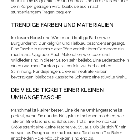
verleiht. Die Möglichkeiten sind endlos! Und da die Tasche über
dem Körper getragen wird, bleibt sie auch nach
stundenlangem Tragen bequem.
TRENDIGE FARBEN UND MATERIALIEN
In diesem Herbst und Winter sind kräftige Farben wie
Burgunderrot, Dunkelgrün und Tiefblau besonders angesagt.
Eine Tasche in einem dieser Töne verleiht Ihrer Garderobe ein
modisches Upgrade. Auch Materialien wie Leder und
Wildleder sind in dieser Saison sehr beliebt. Eine Ledertasche in
einem warmen Farbton passt perfekt zur herbstlichen
Stimmung. Für diejenigen, die eher neutrale Farben
bevorzugen, bleibt das klassische Schwarz eine stilvolle Wahl.
DIE VIELSEITIGKEIT EINER KLEINEN
UMHÄNGETASCHE
Manchmal ist kleiner besser. Eine kleine Umhängetasche ist
perfekt, wenn Sie nur das Nötigste mitnehmen möchten, wie
Telefon, Brieftasche und Schlüssel. Trotz ihrer kompakten
Größe strahlt eine kleine Tasche viel Stil aus. Ob Sie sich für ein
verspieltes Design oder eine luxuriöse Tasche von Ted Baker
entscheiden – die Möglichkeiten sind endlos.