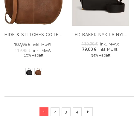
HIDE & STITCHES COTE D AZUR HANDBAG
TED BAKER NYKILA NYLON SMALL CROSSBODY BAG
119,00 €
inkl. MwSt.
107,95 €
inkl. MwSt.
79,00 €
inkl. MwSt.
119,95 €
inkl. MwSt.
10% Rabatt
34% Rabatt
Seite
Sie lesen gerade die Seite
Seite
Seite
Seite
Seite
Fortsetzen
2
3
4
1