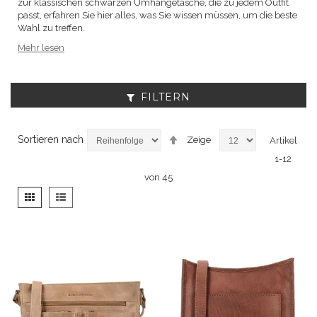
zur klassischen schwarzen Umhängetasche, die zu jedem Outfit
passt, erfahren Sie hier alles, was Sie wissen müssen, um die beste
Wahl zu treffen.
Mehr lesen
FILTERN
Absteigend
Sortieren nach
Zeige
Artikel
sortieren
1
-
12
von
45
Anzeigen
Liste
Liste
als