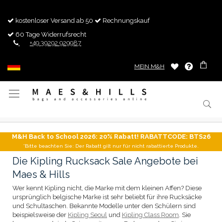
kostenloser Versand ab 50
Rechnungskauf
60 Tage Widerrufsrecht
+49 39292 929987
MEIN M&H
Navigation
umschalten
M&H Back to School 2026: 20% Rabatt! RABATTCODE: BTS26
*Bitte beachten Sie: Der Rabatt gilt nur für nicht rabattierte Produkte.
Die Kipling Rucksack Sale Angebote bei
Maes & Hills
Wer kennt Kipling nicht, die Marke mit dem kleinen Affen? Diese
ursprünglich belgische Marke ist sehr beliebt für ihre Rucksäcke
und Schultaschen. Bekannte Modelle unter den Schülern sind
beispielsweise der
Kipling Seoul
und
Kipling Class Room
. Sie