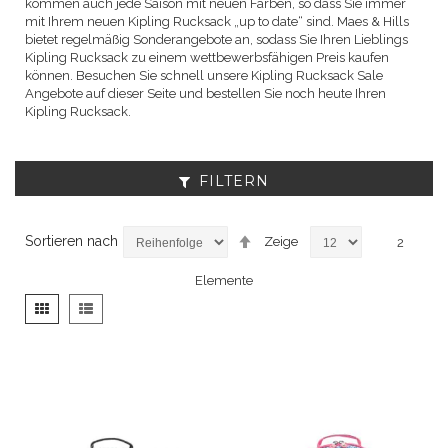
kommen auch jede Saison mit neuen Farben, so dass Sie immer
mit Ihrem neuen Kipling Rucksack „up to date“ sind. Maes & Hills
bietet regelmäßig Sonderangebote an, sodass Sie Ihren Lieblings
Kipling Rucksack zu einem wettbewerbsfähigen Preis kaufen
können. Besuchen Sie schnell unsere Kipling Rucksack Sale
Angebote auf dieser Seite und bestellen Sie noch heute Ihren
Kipling Rucksack.
FILTERN
Absteigend
Sortieren nach
Zeige
2
sortieren
Elemente
Anzeigen
Liste
Liste
als