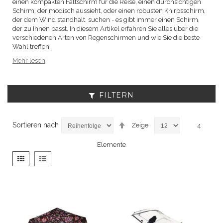
einen kompakten Faltschirm für die Reise, einen durchsichtigen
Schirm, der modisch aussieht, oder einen robusten Knirpsschirm,
der dem Wind standhält, suchen - es gibt immer einen Schirm,
der zu Ihnen passt. In diesem Artikel erfahren Sie alles über die
verschiedenen Arten von Regenschirmen und wie Sie die beste
Wahl treffen.
Mehr lesen
FILTERN
Absteigend
Sortieren nach
Zeige
4
sortieren
Elemente
Anzeigen
Liste
Liste
als