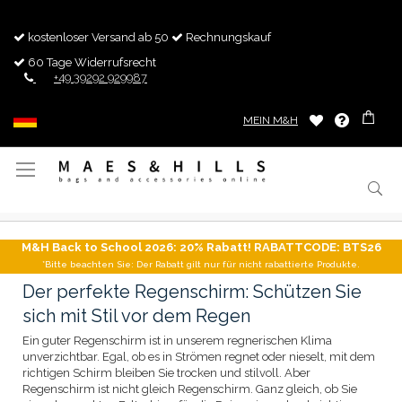
kostenloser Versand ab 50
Rechnungskauf
60 Tage Widerrufsrecht
+49 39292 929987
MEIN M&H
Navigation
umschalten
M&H Back to School 2026: 20% Rabatt! RABATTCODE: BTS26
*Bitte beachten Sie: Der Rabatt gilt nur für nicht rabattierte Produkte.
Der perfekte Regenschirm: Schützen Sie
sich mit Stil vor dem Regen
Ein guter Regenschirm ist in unserem regnerischen Klima
unverzichtbar. Egal, ob es in Strömen regnet oder nieselt, mit dem
richtigen Schirm bleiben Sie trocken und stilvoll. Aber
Regenschirm ist nicht gleich Regenschirm. Ganz gleich, ob Sie