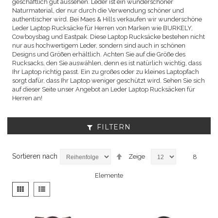
geschäftlich gut aussehen. Leder ist ein wunderschöner
Naturmaterial, der nur durch die Verwendung schöner und
authentischer wird. Bei Maes & Hills verkaufen wir wunderschöne
Leder Laptop Rucksäcke für Herren von Marken wie BURKELY,
Cowboysbag und Eastpak. Diese Laptop Rucksäcke bestehen nicht
nur aus hochwertigem Leder, sondern sind auch in schönen
Designs und Größen erhältlich. Achten Sie auf die Größe des
Rucksacks, den Sie auswählen, denn es ist natürlich wichtig, dass
Ihr Laptop richtig passt. Ein zu großes oder zu kleines Laptopfach
sorgt dafür, dass Ihr Laptop weniger geschützt wird. Sehen Sie sich
auf dieser Seite unser Angebot an Leder Laptop Rucksäcken für
Herren an!
FILTERN
Absteigend
Sortieren nach
Zeige
8
sortieren
Elemente
Anzeigen
Liste
Liste
als