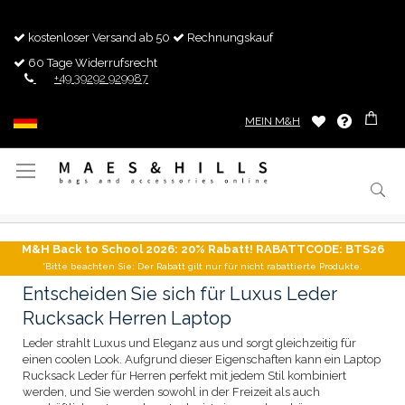
kostenloser Versand ab 50
Rechnungskauf
60 Tage Widerrufsrecht
+49 39292 929987
MEIN M&H
Navigation
umschalten
M&H Back to School 2026: 20% Rabatt! RABATTCODE: BTS26
*Bitte beachten Sie: Der Rabatt gilt nur für nicht rabattierte Produkte.
Entscheiden Sie sich für Luxus Leder
Rucksack Herren Laptop
Leder strahlt Luxus und Eleganz aus und sorgt gleichzeitig für
einen coolen Look. Aufgrund dieser Eigenschaften kann ein Laptop
Rucksack Leder für Herren perfekt mit jedem Stil kombiniert
werden, und Sie werden sowohl in der Freizeit als auch