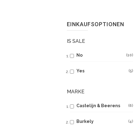
EINKAUFSOPTIONEN
IS SALE
No
10
Yes
5
MARKE
Castelijn & Beerens
6
Burkely
4