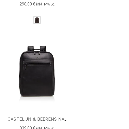
298,00 €
inkl. MwSt.
CASTELIJN & BEERENS NAPPA X VICTOR RUCKSACK 15.6''
339,00 €
inkl. MwSt.