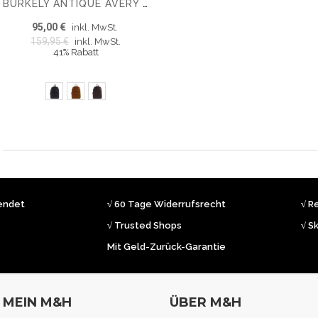
BURKELY ANTIQUE AVERY 14'' RUCKSACK
95,00 €
inkl. MwSt.
159,95 €
inkl. MwSt.
41% Rabatt
sendet
√ 60 Tage Widerrufsrecht
√ R
√ Trusted Shops
√ S
Mit Geld-Zurück-Garantie
MEIN M&H
ÜBER M&H