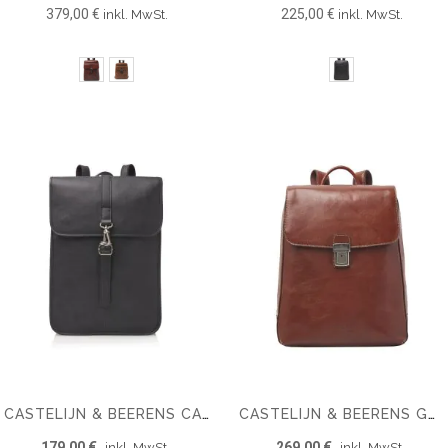
379,00 €
225,00 €
inkl. MwSt.
inkl. MwSt.
CASTELIJN & BEERENS CARISMA LAPTOP RUCKSACK RFID 15,6''
CASTELIJN & BEERENS GAUCHO GUUS LAPTOP RUCKSACK 15.6''
179,00 €
269,00 €
inkl. MwSt.
inkl. MwSt.