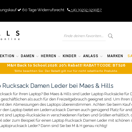
ungskauf
60 Tage Widerrufsrecht
+49 39292 929987
EKTION
DAMEN
HERREN
KINDER
ANLASS
MARKEN
S
M&H Back to School 2026: 20% Rabatt! RABATTCODE: BTS26
*Bitte beachten Sie: Der Rabatt gilt nur für nicht rabattierte Produkte.
p Rucksack Damen Leder bei Maes & Hills
ksack für Ihren Laptop? Bei Maes & Hills sind Leder Laptop Rucksäcke fü
n geschäftlichen als auch für den Freizeitgebrauch geeignet sind. Um Ihre
mit den Abmessungen des Laptops übereinstimmen. Achten Sie beim Kauf d
r den Laptop bietet ein Lederrucksack Damen auch genügend Platz für and
t sind Laptop-Rucksäcke in verschiedenen Farben und Größen erhältlich,
odel oder zum Beispiel für einen Laptop Rucksack Damen Leder mit schönen 
Laptoprucksack Leder? Dann sind Sie bei M & H genau richtig!