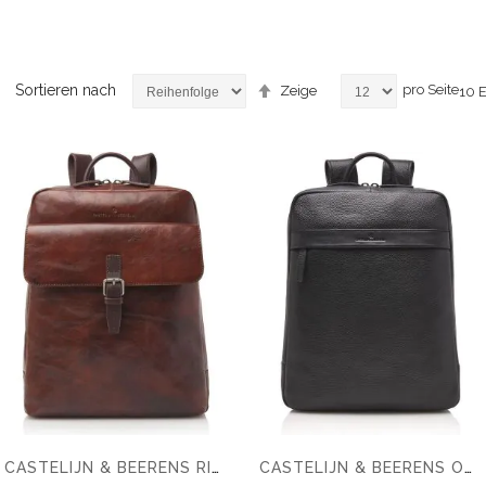
Absteigend
Sortieren nach
pro Seite
Zeige
10
E
sortieren
CASTELIJN & BEERENS RIEN LAPTOP RUCKSACK 15.6'' + TABLET RFID
CASTELIJN & BEERENS ONYX BRAVO LAPTOP RUCKSACK 15,6 RFID