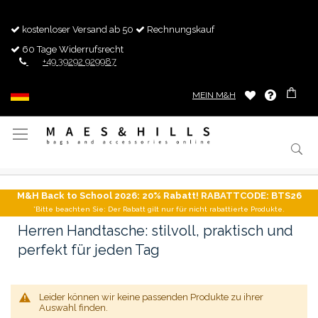
kostenloser Versand ab 50
Rechnungskauf
60 Tage Widerrufsrecht
+49 39292 929987
MEIN M&H
Navigation
umschalten
M&H Back to School 2026: 20% Rabatt! RABATTCODE: BTS26
*Bitte beachten Sie: Der Rabatt gilt nur für nicht rabattierte Produkte.
Herren Handtasche: stilvoll, praktisch und
perfekt für jeden Tag
Leider können wir keine passenden Produkte zu ihrer
Auswahl finden.