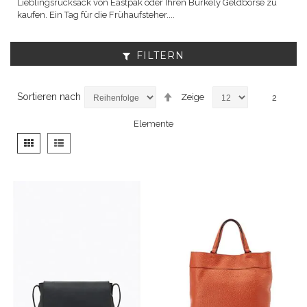
Lieblingsrucksack von Eastpak oder Ihren Burkely Geldbörse zu
kaufen. Ein Tag für die Frühaufsteher....
FILTERN
Absteigend
Sortieren nach
Zeige
2
sortieren
Elemente
Anzeigen
Liste
Liste
als