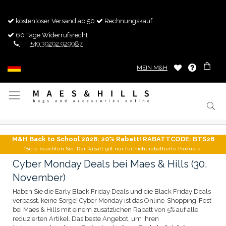
kostenloser Versand ab 50
Rechnungskauf
60 Tage Widerrufsrecht
+49 39292 929987
MEIN M&H
Navigation
umschalten
M&H Back to School 2026: 20% Rabatt! RABATTCODE: BTS26
*Bitte beachten Sie: Der Rabatt gilt nur für nicht rabattierte Produkte.
Cyber Monday Deals bei Maes & Hills (30.
November)
Haben Sie die Early Black Friday Deals und die Black Friday Deals
verpasst, keine Sorge! Cyber Monday ist das Online-Shopping-Fest
bei Maes & Hills mit einem zusätzlichen Rabatt von 5% auf alle
reduzierten Artikel. Das beste Angebot, um Ihren