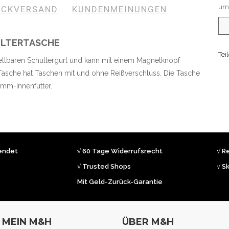
umt
ÜCKVERSAND
KUNDENMEINUNGEN
HULTERTASCHE
Tei
ellbaren Schultergurt und kann mit einem Magnetknopf
Tasche hat Taschen mit und ohne Reißverschluss. Die Tasche
amm-Innenfutter.
sendet
√ 60 Tage Widerrufsrecht
√ R
√ Trusted Shops
√ S
Mit Geld-Zurück-Garantie
MEIN M&H
ÜBER M&H