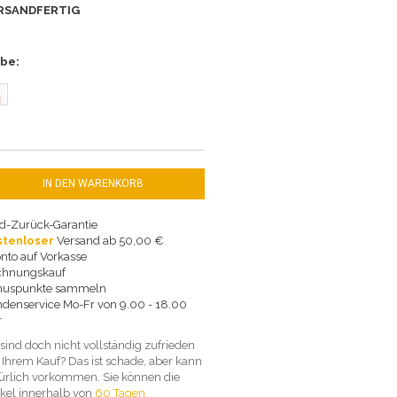
RSANDFERTIG
rbe
IN DEN WARENKORB
d-Zurück-Garantie
stenloser
Versand ab 50,00 €
nto auf Vorkasse
chnungskauf
nuspunkte sammeln
denservice Mo-Fr von 9.00 - 18.00
r
 sind doch nicht vollständig zufrieden
 Ihrem Kauf? Das ist schade, aber kann
ürlich vorkommen. Sie können die
ikel innerhalb von
60 Tagen