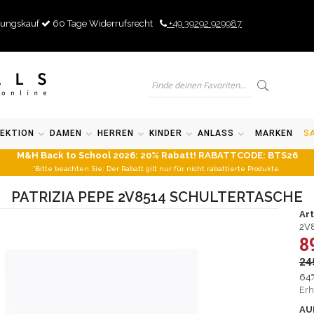
ungskauf
60 Tage Widerrufsrecht
+49 39292 929987
EKTION
DAMEN
HERREN
KINDER
ANLASS
MARKEN
S
M&H Back to School 2026: 20% Rabatt! RABATTCODE: BTS26
*Bitte beachten Sie: Der Rabatt gilt nur für nicht rabattierte Produkte.
PATRIZIA PEPE 2V8514 SCHULTERTASCHE
Ar
2V
8
24
64%
Erh
AU