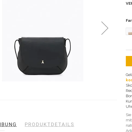
VE
Fa
Gel
ko
Sko
Re
Bo
Kun
Uh
Sie
mit
IBUNG
PRODUKTDETAILS
nat
Art