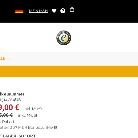
MEIN M&H
ALE
tikelnummer
8514/A4U8
9,00 €
inkl. MwSt.
5,00 €
inkl. MwSt.
 Rabatt
alten 267 M&H Bonuspunkte
F LAGER, SOFORT