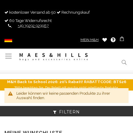
kostenloser Versand ab 50
Rechnungskauf
60 Tage Widerrufsrecht
+49 39292 929987
MEIN M&H
Navigation
umschalten
M&H Back to School 2026: 20% Rabatt! RABATTCODE: BTS26
*Bitte beachten Sie: Der Rabatt gilt nur für nicht rabattierte Produkte.
Leider können wir keine passenden Produkte zu ihrer
Auswahl finden.
FILTERN
MEINE WUNSCHLISTE