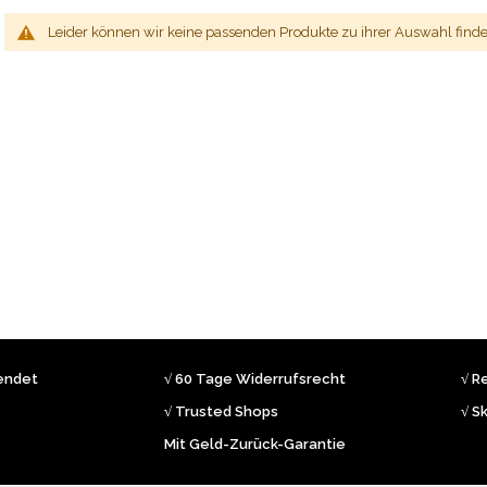
Leider können wir keine passenden Produkte zu ihrer Auswahl finde
sendet
√ 60 Tage Widerrufsrecht
√ R
√ Trusted Shops
√ S
Mit Geld-Zurück-Garantie