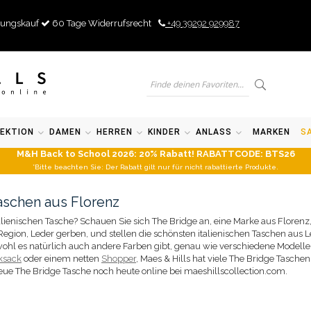
ungskauf
60 Tage Widerrufsrecht
+49 39292 929987
EKTION
DAMEN
HERREN
KINDER
ANLASS
MARKEN
S
M&H Back to School 2026: 20% Rabatt! RABATTCODE: BTS26
*Bitte beachten Sie: Der Rabatt gilt nur für nicht rabattierte Produkte.
aschen aus Florenz
lienischen Tasche? Schauen Sie sich The Bridge an, eine Marke aus Florenz,
ion, Leder gerben, und stellen die schönsten italienischen Taschen aus Led
bwohl es natürlich auch andere Farben gibt, genau wie verschiedene Modell
ksack
oder einem netten
Shopper
, Maes & Hills hat viele The Bridge Taschen
eue The Bridge Tasche noch heute online bei maeshillscollection.com.