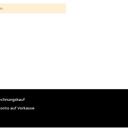
n.
echnungskauf
konto auf Vorkasse