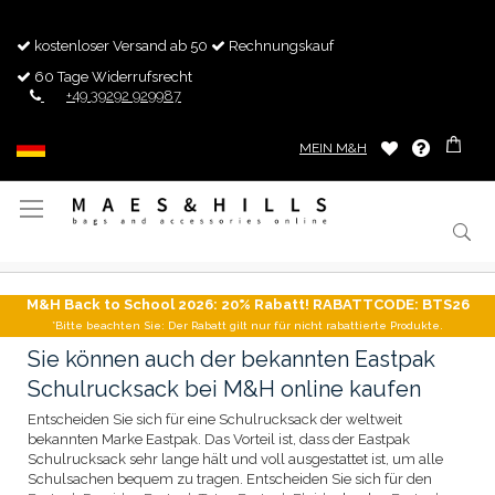
kostenloser Versand ab 50
Rechnungskauf
60 Tage Widerrufsrecht
+49 39292 929987
MEIN M&H
Navigation
umschalten
M&H Back to School 2026: 20% Rabatt! RABATTCODE: BTS26
*Bitte beachten Sie: Der Rabatt gilt nur für nicht rabattierte Produkte.
Sie können auch der bekannten Eastpak
Schulrucksack bei M&H online kaufen
Entscheiden Sie sich für eine Schulrucksack der weltweit
bekannten Marke Eastpak. Das Vorteil ist, dass der Eastpak
Schulrucksack sehr lange hält und voll ausgestattet ist, um alle
Schulsachen bequem zu tragen. Entscheiden Sie sich für den