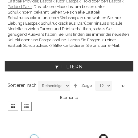
Eastpak Provider
,
Eastpak Tutor
,
Eastpak Floid
oder den
Eastpak
Padded Pak'r
. Das letztere Modell ist am besten unter
Schulkindern bekannt. Sehen Sie sich alle Eastpak
Schulrucksäcke in unserem Webshop an und wählen Sie Ihre
Lieblings Eastpak Schulrucksack aus. Darüber hinaus sind alle
Modelle in vielen Farben und Prints erhältlich, sodass Sie
genügend Auswahl haben! Bei uns finden Sie immer die neuesten
Kollektionen von Eastpak online. Haben Sie Fragen zu einer
Eastpak Schulrucksack? Bitte kontaktieren Sie uns per E-Mail.
FILTERN
Absteigend
Sortieren nach
Zeige
12
sortieren
Elemente
Anzeigen
Liste
Liste
als