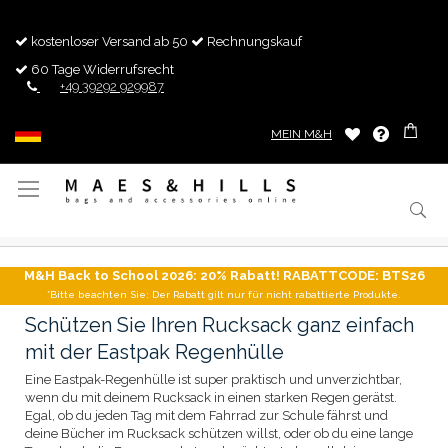
kostenloser Versand ab 50
Rechnungskauf
60 Tage Widerrufsrecht
+49 39292 929987
MEIN M&H
Navigation
umschalten
M&H Back to School 2026: 20% Rabatt! RABATTCODE: BTS26
*Bitte beachten Sie: Der Rabatt gilt nur für nicht rabattierte Produkte.
Schützen Sie Ihren Rucksack ganz einfach
mit der Eastpak Regenhülle
Eine Eastpak-Regenhülle ist super praktisch und unverzichtbar,
wenn du mit deinem Rucksack in einen starken Regen gerätst.
Egal, ob du jeden Tag mit dem Fahrrad zur Schule fährst und
deine Bücher im Rucksack schützen willst, oder ob du eine lange