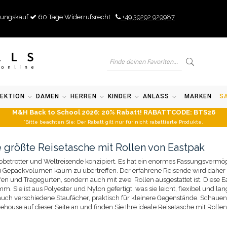
ungskauf
60 Tage Widerrufsrecht
+49 39292 929987
EKTION
DAMEN
HERREN
KINDER
ANLASS
MARKEN
S
M&H Back to School 2026: 20% Rabatt! RABATTCODE: BTS26
*Bitte beachten Sie: Der Rabatt gilt nur für nicht rabattierte Produkte.
 größte Reisetasche mit Rollen von Eastpak
betrotter und Weltreisende konzipiert. Es hat ein enormes Fassungsvermöge
zu Gepäckvolumen kaum zu übertreffen. Der erfahrene Reisende wird daher
ffen und Tragegurten, sondern auch mit zwei Rollen ausgestattet ist. Diese 
. Sie ist aus Polyester und Nylon gefertigt, was sie leicht, flexibel und la
auch verschiedene Staufächer, praktisch für kleinere Gegenstände. Schauen
ouse auf dieser Seite an und finden Sie Ihre ideale Reisetasche mit Rollen