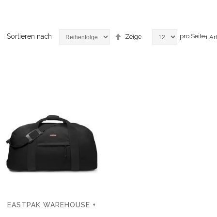
Absteigend
Sortieren nach
pro Seite
Zeige
1
Art
sortieren
EASTPAK WAREHOUSE +