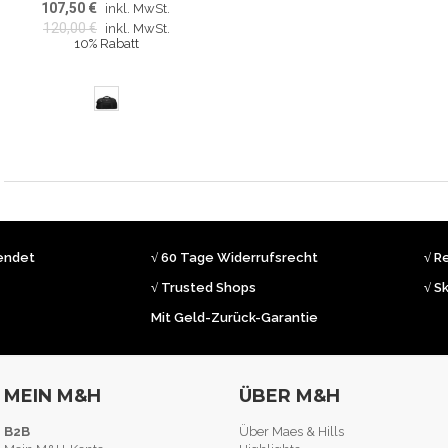
107,50 €
inkl. MwSt.
120,00 €
inkl. MwSt.
10% Rabatt
sendet
√ 60 Tage Widerrufsrecht
√ R
√ Trusted Shops
√ S
Mit Geld-Zurück-Garantie
MEIN M&H
ÜBER M&H
B2B
Über Maes & Hills