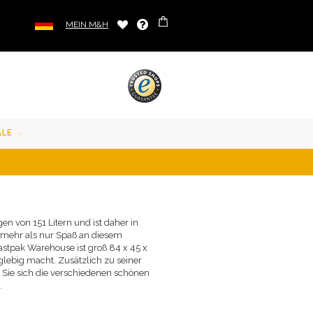
MEIN M&H
ALE
n von 151 Litern und ist daher in
 mehr als nur Spaß an diesem
Eastpak Warehouse ist groß 84 x 45 x
nglebig macht. Zusätzlich zu seiner
 Sie sich die verschiedenen schönen
.