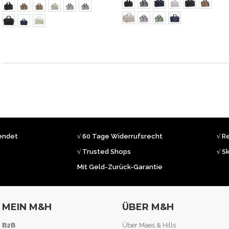
sendet
√ 60 Tage Widerrufsrecht
√ R
√ Trusted Shops
√ S
Mit Geld-Zurück-Garantie
MEIN M&H
ÜBER M&H
B2B
Über Maes & Hills