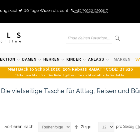
ungskauf
60 Tage Widerrufsrecht
+49 39292 929987
EKTION
DAMEN
HERREN
KINDER
ANLASS
MARKEN
S
M&H Back to School 2026: 20% Rabatt! RABATTCODE: BTS26
*Bitte beachten Sie: Der Rabatt gilt nur für nicht rabattierte Produkte.
 Die vielseitige Tasche für Alltag, Reisen und Bü
Absteigend
Sortieren nach
pro Seite
Zeige
2
El
sortieren