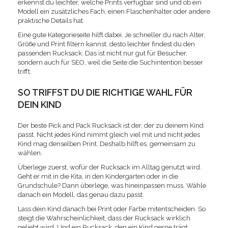
erkennst du leichter, welche Prints verfügbar sind und ob ein
Modell ein zusätzliches Fach, einen Flaschenhalter oder andere
praktische Details hat.
Eine gute Kategorieseite hilft dabei. Je schneller du nach Alter,
Größe und Print filtern kannst, desto leichter findest du den
passenden Rucksack. Das ist nicht nur gut für Besucher,
sondern auch für SEO, weil die Seite die Suchintention besser
trifft.
SO TRIFFST DU DIE RICHTIGE WAHL FÜR
DEIN KIND
Der beste Pick and Pack Rucksack ist der, der zu deinem Kind
passt. Nicht jedes Kind nimmt gleich viel mit und nicht jedes
Kind mag denselben Print. Deshalb hilft es, gemeinsam zu
wählen.
Überlege zuerst, wofür der Rucksack im Alltag genutzt wird.
Geht er mit in die Kita, in den Kindergarten oder in die
Grundschule? Dann überlege, was hineinpassen muss. Wähle
danach ein Modell, das genau dazu passt.
Lass dein Kind danach bei Print oder Farbe mitentscheiden. So
steigt die Wahrscheinlichkeit, dass der Rucksack wirklich
geliebt wird. Und ein Rucksack, den ein Kind gerne trägt,