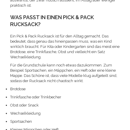
auswählst, der zwar hübsch aussieht, im Alltag aber weniger
praktisch ist.
WAS PASST IN EINEN PICK & PACK
RUCKSACK?
Ein Pick & Pack Rucksack ist für den Alltag gemacht. Das
bedeutet, dass genau das hineinpassen muss, was ein Kind
wirklich braucht. Für Kita oder Kindergarten sind das meist eine
Brotdose, eine Trinkflasche, Obst und vielleicht ein Satz
Wechselkleidung.
Für die Grundschule kann noch etwas dazukommen. Zum
Beispiel Sportsachen, ein Mäppchen, ein Heft oder eine kleine
Mappe. Das Schöne ist, dass viele Modelle klug aufgeteilt sind,
sodass der Rucksack nicht chaotisch wirkt.
Brotdose
Trinkflasche oder Trinkbecher
Obst oder Snack
Wechselkleidung
Sportsachen
Kleines Mäppchen oder Heft