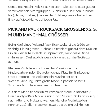
Jahren ist ein größerer Schulrucksack meist die bessere Wahl.
Genau das macht Pick & Pack so stark: Die Marke passt gut zu
verschiedenen Altersgruppen. Suchst du also einen Rucksack
für 3 Jahre, 4 Jahre, 5 Jahre oder 6 Jahre, dann lohnt sich ein
Blick auf diese Marke auf jeden Fall.
PICK AND PACK RUCKSACK GRÖSSEN: XS, S, M
UND MANCHMAL GRÖSSER
Beim Kauf eines Pick and Pack Rucksacks ist die Größe sehr
wichtig. Ein zu großer Rucksack sitzt nicht gut auf dem Rücken.
Ein zu kleiner Rucksack ist unpraktisch, wenn viele Dinge
mitmüssen. Deshalb lohnt es sich, genau auf die Größe zu
achten.
Kleinere Modelle sind oft ideal für Kleinkinder und
Kindergartenkinder. Sie bieten genug Platz für Trinkbecher,
Obst, Brotdose und vielleicht ein Kuscheltier oder
Wechselkleidung. Mittelgroße Modelle passen besser zu
Schulkindern, die etwas mehr mitnehmen.
Auf dem Markt findest du oft kompakte Modelle mit etwa 7
Litern und größere Modelle mit rund 10 Litern. So kannst du gut
nach Alter und Nutzung wählen. Manche Produktseiten
nennen zusätzlich Maße von etwa 20 x 26 cm bei kleinen