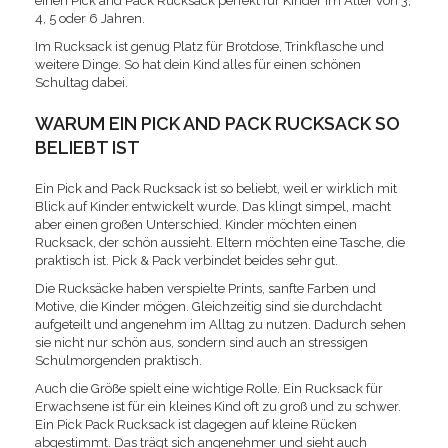
einen Pick and Pack Rucksack perfekt für Kinder im Alter von 3,
4, 5 oder 6 Jahren.
Im Rucksack ist genug Platz für Brotdose, Trinkflasche und
weitere Dinge. So hat dein Kind alles für einen schönen
Schultag dabei.
WARUM EIN PICK AND PACK RUCKSACK SO
BELIEBT IST
Ein Pick and Pack Rucksack ist so beliebt, weil er wirklich mit
Blick auf Kinder entwickelt wurde. Das klingt simpel, macht
aber einen großen Unterschied. Kinder möchten einen
Rucksack, der schön aussieht. Eltern möchten eine Tasche, die
praktisch ist. Pick & Pack verbindet beides sehr gut.
Die Rucksäcke haben verspielte Prints, sanfte Farben und
Motive, die Kinder mögen. Gleichzeitig sind sie durchdacht
aufgeteilt und angenehm im Alltag zu nutzen. Dadurch sehen
sie nicht nur schön aus, sondern sind auch an stressigen
Schulmorgenden praktisch.
Auch die Größe spielt eine wichtige Rolle. Ein Rucksack für
Erwachsene ist für ein kleines Kind oft zu groß und zu schwer.
Ein Pick Pack Rucksack ist dagegen auf kleine Rücken
abgestimmt. Das trägt sich angenehmer und sieht auch