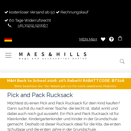
kostenloser Versand ab 50
Rechnungskauf
60 Tage Widerrufsrecht
+49 39292 929987
MEIN M&H
Navigation
umschalten
M&H Back to School 2026: 20% Rabatt! RABATTCODE: BTS26
*Bitte beachten Sie: Der Rabatt gilt nur für nicht rabattierte Produkte.
Pick and Pack Rucksack
Möchtest du einen Pick and Pack Rucksack für dein Kind kaufen?
Dann suchst du nach einer Tasche, die leicht ist, stabil wirkt und
dabei auch noch gut aussieht. Ein Pick and Pack Rucksack ist für
Kleinkinder, Kindergartenkinder und Kinder in der Grundschule
gemacht. Deshalb ist dieser Rucksack ideal für die Kita, die ersten
Schultage und die ersten Jahre in der Grundschule.