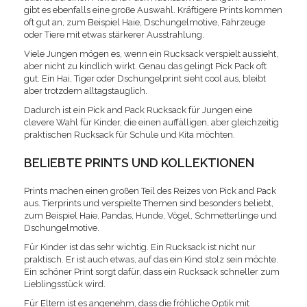
gibt es ebenfalls eine große Auswahl. Kräftigere Prints kommen
oft gut an, zum Beispiel Haie, Dschungelmotive, Fahrzeuge
oder Tiere mit etwas stärkerer Ausstrahlung.
Viele Jungen mögen es, wenn ein Rucksack verspielt aussieht,
aber nicht zu kindlich wirkt. Genau das gelingt Pick Pack oft
gut. Ein Hai, Tiger oder Dschungelprint sieht cool aus, bleibt
aber trotzdem alltagstauglich.
Dadurch ist ein Pick and Pack Rucksack für Jungen eine
clevere Wahl für Kinder, die einen auffälligen, aber gleichzeitig
praktischen Rucksack für Schule und Kita möchten.
BELIEBTE PRINTS UND KOLLEKTIONEN
Prints machen einen großen Teil des Reizes von Pick and Pack
aus. Tierprints und verspielte Themen sind besonders beliebt,
zum Beispiel Haie, Pandas, Hunde, Vögel, Schmetterlinge und
Dschungelmotive.
Für Kinder ist das sehr wichtig. Ein Rucksack ist nicht nur
praktisch. Er ist auch etwas, auf das ein Kind stolz sein möchte.
Ein schöner Print sorgt dafür, dass ein Rucksack schneller zum
Lieblingsstück wird.
Für Eltern ist es angenehm, dass die fröhliche Optik mit