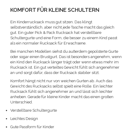
KOMFORT FÜR KLEINE SCHULTERN
Ein Kinderrucksack muss gut sitzen. Das klingt
selbstverständlich, aber nicht jede Tasche macht das gleich
gut. Ein guter Pick & Pack Rucksack hat verstellbare
Schultergurte und eine Form, die besser zu einem Kind passt
als ein normaler Rucksack für Erwachsene.
Bei manchen Modellen siehst du außerdem gepolsterte Gurte
oder sogar einen Brustgurt. Das ist besonders angenehm, wenn
ein Kind den Rucksack länger trägt oder wenn etwas mehr im
Rucksack ist. Ein gut verteiltes Gewicht fühlt sich angenehmer
an und sorgt dafür, dass der Rucksack stabiler sitzt.
Komfort hängt nicht nur von weichen Gurten ab. Auch das
Gewicht des Rucksacks selbst spielt eine Rolle. Ein leichter
Rucksack fühlt sich angenehmer an und lässt sich leichter
anheben. Gerade für kleine Kinder macht das einen großen
Unterschied.
Verstellbare Schultergurte
Leichtes Design
Gute Passform für Kinder