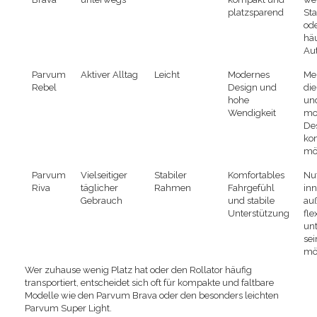
platzsparend
St
od
hä
Au
Parvum
Aktiver Alltag
Leicht
Modernes
Me
Rebel
Design und
die
hohe
un
Wendigkeit
mo
De
ko
mö
Parvum
Vielseitiger
Stabiler
Komfortables
Nut
Riva
täglicher
Rahmen
Fahrgefühl
in
Gebrauch
und stabile
au
Unterstützung
fle
un
sei
mö
Wer zuhause wenig Platz hat oder den Rollator häufig
transportiert, entscheidet sich oft für kompakte und faltbare
Modelle wie den Parvum Brava oder den besonders leichten
Parvum Super Light.