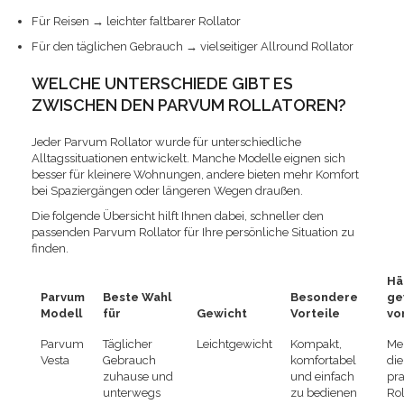
Für Reisen → leichter faltbarer Rollator
Für den täglichen Gebrauch → vielseitiger Allround Rollator
WELCHE UNTERSCHIEDE GIBT ES
ZWISCHEN DEN PARVUM ROLLATOREN?
Jeder Parvum Rollator wurde für unterschiedliche
Alltagssituationen entwickelt. Manche Modelle eignen sich
besser für kleinere Wohnungen, andere bieten mehr Komfort
bei Spaziergängen oder längeren Wegen draußen.
Die folgende Übersicht hilft Ihnen dabei, schneller den
passenden Parvum Rollator für Ihre persönliche Situation zu
finden.
Hä
Parvum
Beste Wahl
Besondere
ge
Modell
für
Gewicht
Vorteile
vo
Parvum
Täglicher
Leichtgewicht
Kompakt,
Me
Vesta
Gebrauch
komfortabel
die
zuhause und
und einfach
pr
unterwegs
zu bedienen
Rol