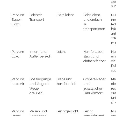
den
su
Parvum
Leichter
Extra leicht
Sehr leicht
Nut
Super
Transport
und einfach
ihr
Light
zu
Rol
transportieren
häu
an
od
mi
Parvum
Innen- und
Leicht
Komfortabel,
Nut
Luxo
Außenbereich
stabil und
ei
einfach faltbar
vie
Rol
su
Parvum
Spaziergänge
Stabil und
Größere Räder
Me
Luxo Air
und längere
komfortabel
und
die
Wege
zusätzlicher
re
draußen
Fahrkomfort
dr
un
sin
Parvum
Reisen und
Leichtgewicht
Leicht,
Nu
Brava
unterwegs
kompakt und
we