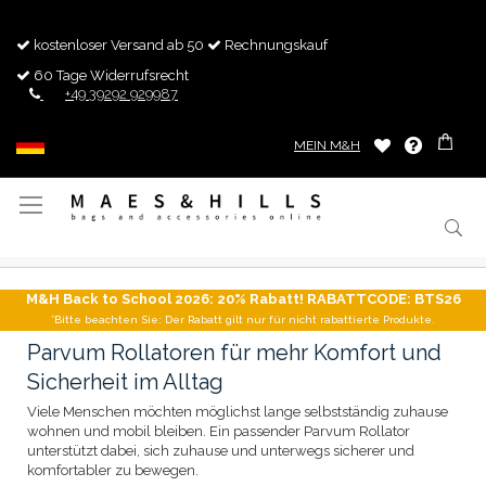
kostenloser Versand ab 50
Rechnungskauf
60 Tage Widerrufsrecht
+49 39292 929987
MEIN M&H
Navigation
umschalten
M&H Back to School 2026: 20% Rabatt! RABATTCODE: BTS26
*Bitte beachten Sie: Der Rabatt gilt nur für nicht rabattierte Produkte.
Parvum Rollatoren für mehr Komfort und
Sicherheit im Alltag
Viele Menschen möchten möglichst lange selbstständig zuhause
wohnen und mobil bleiben. Ein passender Parvum Rollator
unterstützt dabei, sich zuhause und unterwegs sicherer und
komfortabler zu bewegen.