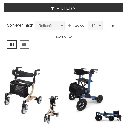
FILTERN
Absteigend
Sortieren nach
Zeige
10
sortieren
Elemente
Anzeigen
Liste
Liste
als