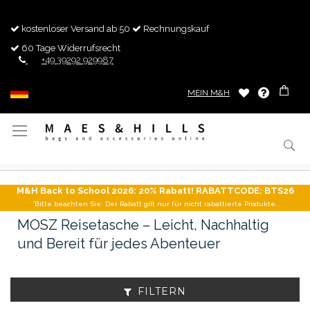
kostenloser Versand ab 50
Rechnungskauf
60 Tage Widerrufsrecht
+49 39292 929987
MEIN M&H
Navigation
umschalten
M&H Back to School 2026: 20% Rabatt! RABATTCODE: BTS26
*Bitte beachten Sie: Der Rabatt gilt nur für nicht rabattierte Produkte.
MOSZ Reisetasche – Leicht, Nachhaltig
und Bereit für jedes Abenteuer
FILTERN