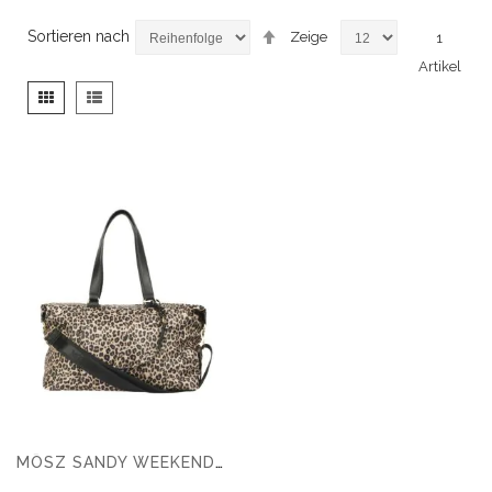
Absteigend
Sortieren nach
Zeige
1
sortieren
Artikel
Anzeigen
Liste
Liste
als
MŌSZ SANDY WEEKENDER