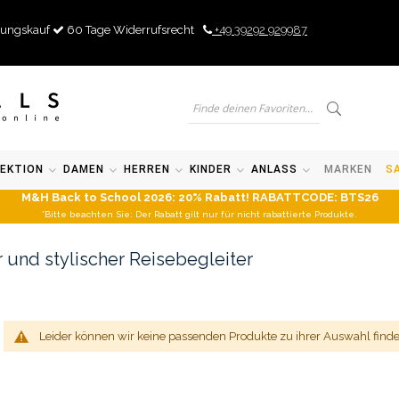
ungskauf
60 Tage Widerrufsrecht
+49 39292 929987
EKTION
DAMEN
HERREN
KINDER
ANLASS
MARKEN
S
M&H Back to School 2026: 20% Rabatt! RABATTCODE: BTS26
*Bitte beachten Sie: Der Rabatt gilt nur für nicht rabattierte Produkte.
r und stylischer Reisebegleiter
Leider können wir keine passenden Produkte zu ihrer Auswahl finde