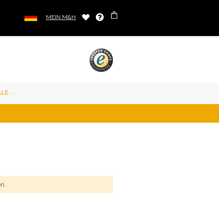
MEIN M&H
ALE
n.