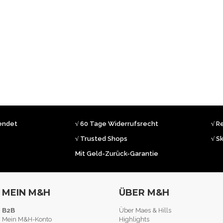
sendet
√ 60 Tage Widerrufsrecht
√ R
√ Trusted Shops
√ S
Mit Geld-Zurück-Garantie
MEIN M&H
ÜBER M&H
B2B
Über Maes & Hills
Mein M&H-Konto
Highlights