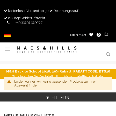
kostenloser Versand ab 50
Rechnungskauf
60 Tage Widerrufsrecht
+49 39292 929987
MEIN M&H
Navigation
umschalten
M&H Back to School 2026: 20% Rabatt! RABATTCODE: BTS26
*Bitte beachten Sie: Der Rabatt gilt nur für nicht rabattierte Produkte.
Leider können wir keine passenden Produkte zu ihrer
Auswahl finden.
FILTERN
MEINE WUNSCHLISTE