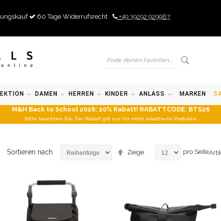
ungskauf
60 Tage Widerrufsrecht
+49 39292 929987
EKTION
DAMEN
HERREN
KINDER
ANLASS
MARKEN
S
M&H Back to School 2026: 20% Rabatt! RABATTCODE: BTS26
*Bitte beachten Sie: Der Rabatt gilt nur für nicht rabattierte Produkte.
Absteigend
Sortieren nach
pro Seite
Zeige
Arti
sortieren