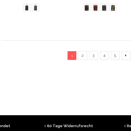
Seite
Sie lesen gerade die Seite
Seite
Seite
Seite
Seite
Se
Fo
2
3
4
5
1
sendet
√ 60 Tage Widerrufsrecht
√ R