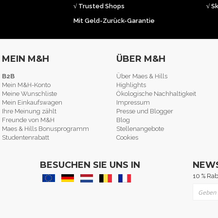
√ Trusted Shops
√ S
Mit Geld-Zurück-Garantie
MEIN M&H
ÜBER M&H
B2B
Über Maes & Hills
Mein M&H-Konto
Highlights
Meine Wunschliste
Ökologische Nachhaltigkeit
Mein Einkaufswagen
Impressum
Ihre Meinung zählt
Presse und Blogger
Freunde von M&H
Blog
Maes & Hills Bonusprogramm
Stellenangebote
Studentenrabatt
Cookies
BESUCHEN SIE UNS IN
NEW
10 % Rab
Melden 