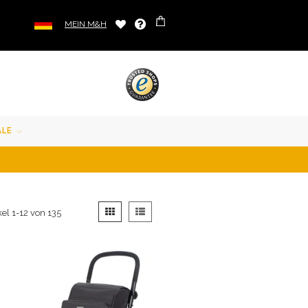
MEIN M&H
ALE
Anzeigen
Liste
Liste
kel
1
-
12
von
135
als