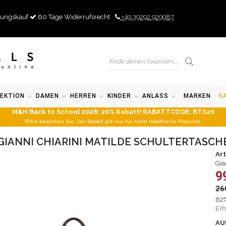
ungskauf
60 Tage Widerrufsrecht
+49 39292 929987
EKTION
DAMEN
HERREN
KINDER
ANLASS
MARKEN
S
M&H Back to School 2026: 20% Rabatt! RABATTCODE: BTS26
*Bitte beachten Sie: Der Rabatt gilt nur für nicht rabattierte Produkte.
GIANNI CHIARINI MATILDE SCHULTERTASCH
Ar
Gia
9
26
62%
Erh
AU