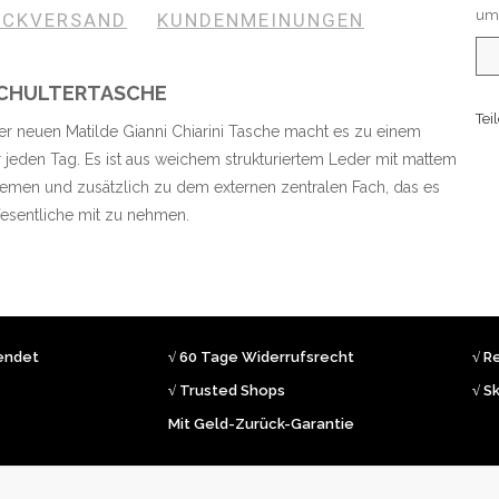
umt
ÜCKVERSAND
KUNDENMEINUNGEN
 SCHULTERTASCHE
Tei
 neuen Matilde Gianni Chiarini Tasche macht es zu einem
 jeden Tag. Es ist aus weichem strukturiertem Leder mit mattem
rriemen und zusätzlich zu dem externen zentralen Fach, das es
Wesentliche mit zu nehmen.
sendet
√ 60 Tage Widerrufsrecht
√ R
√ Trusted Shops
√ S
Mit Geld-Zurück-Garantie