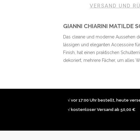
VERSAND UND R
GIANNI CHIARINI MATILDE
Das cleane und moderne Aussehen der
lässigen und eleganten Accessoire für
Finish, hat einen praktischen Schulte
dekoriert, mehrere Fächer, um alles 
√ vor 17:00 Uhr bestellt, heute ver
√ kostenloser Versand ab 50,00 €