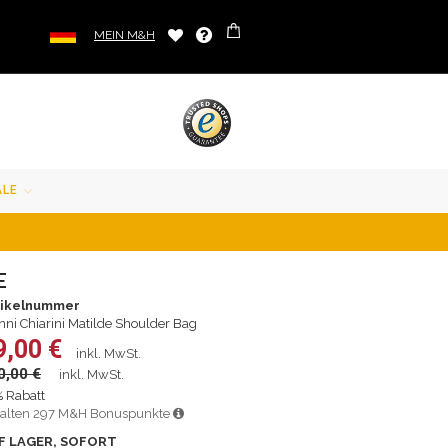
MEIN M&H
ALE
E
tikelnummer
nni Chiarini Matilde Shoulder Bag
9,00 €
inkl. MwSt.
0,00 €
inkl. MwSt.
 Rabatt
alten 297 M&H Bonuspunkte
F LAGER, SOFORT