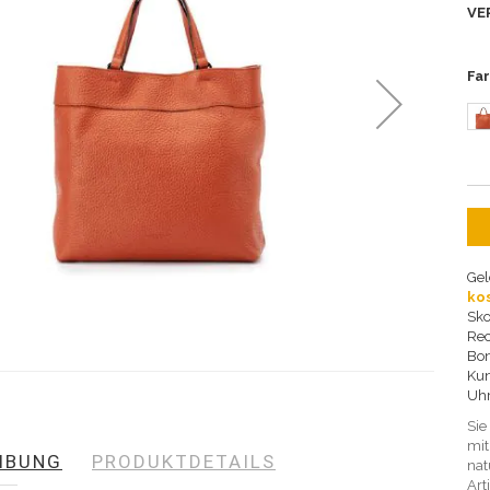
VE
Fa
Gel
ko
Sko
Re
Bo
Kun
Uh
Sie
mit
IBUNG
PRODUKTDETAILS
nat
Art