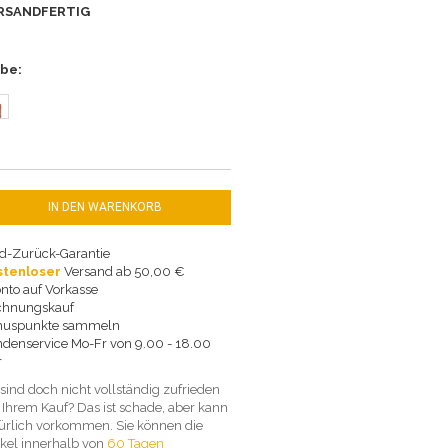
RSANDFERTIG
rbe
IN DEN WARENKORB
d-Zurück-Garantie
stenloser
Versand ab 50,00 €
nto auf Vorkasse
chnungskauf
nuspunkte sammeln
denservice Mo-Fr von 9.00 - 18.00
r
 sind doch nicht vollständig zufrieden
 Ihrem Kauf? Das ist schade, aber kann
ürlich vorkommen. Sie können die
ikel innerhalb von
60 Tagen