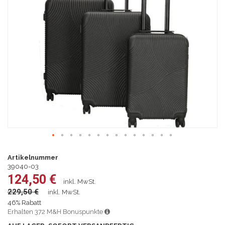
springen
Zum
Anfang
Artikelnummer
der
39040-03
Bildgalerie
124,50 €
inkl. MwSt.
springen
229,50 €
inkl. MwSt.
46% Rabatt
Erhalten 372 M&H Bonuspunkte