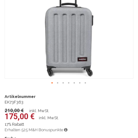
springen
Zum
Anfang
Artikelnummer
der
EK73F363
Bildgalerie
210,00 €
inkl. MwSt.
springen
175,00 €
inkl. MwSt.
17% Rabatt
Erhalten 525 M&H Bonuspunkte