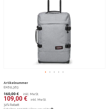
Bildgalerie
springen
Zum
Anfang
Artikelnummer
der
EK61L363
Bildgalerie
160,00 €
inkl. MwSt.
springen
109,00 €
inkl. MwSt.
32% Rabatt