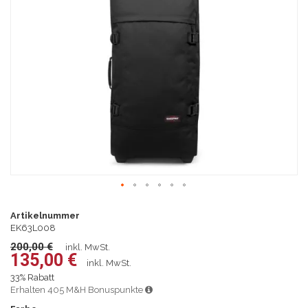
springen
Zum
Anfang
Artikelnummer
der
EK63L008
Bildgalerie
200,00 €
inkl. MwSt.
springen
135,00 €
inkl. MwSt.
33% Rabatt
Erhalten 405 M&H Bonuspunkte