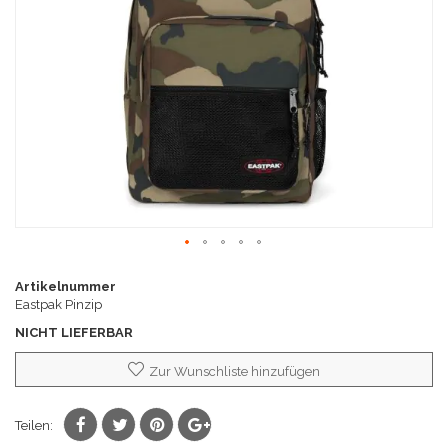
Zum
Anfang
Artikelnummer
der
Eastpak Pinzip
Bildgalerie
NICHT LIEFERBAR
springen
Zur Wunschliste hinzufügen
Teilen: