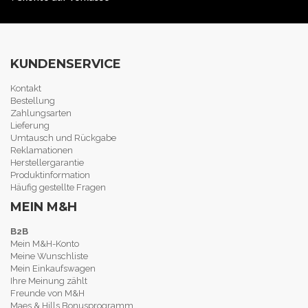
KUNDENSERVICE
Kontakt
Bestellung
Zahlungsarten
Lieferung
Umtausch und Rückgabe
Reklamationen
Herstellergarantie
Produktinformation
Häufig gestellte Fragen
MEIN M&H
B2B
Mein M&H-Konto
Meine Wunschliste
Mein Einkaufswagen
Ihre Meinung zählt
Freunde von M&H
Maes & Hills Bonusprogramm